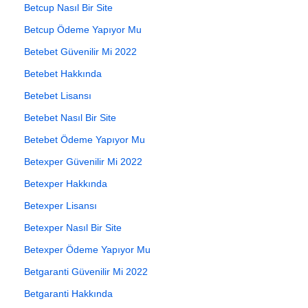
Betcup Nasıl Bir Site
Betcup Ödeme Yapıyor Mu
Betebet Güvenilir Mi 2022
Betebet Hakkında
Betebet Lisansı
Betebet Nasıl Bir Site
Betebet Ödeme Yapıyor Mu
Betexper Güvenilir Mi 2022
Betexper Hakkında
Betexper Lisansı
Betexper Nasıl Bir Site
Betexper Ödeme Yapıyor Mu
Betgaranti Güvenilir Mi 2022
Betgaranti Hakkında