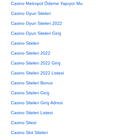
Casino Metropol Ödeme Yapıyor Mu
Casino Oyun Siteleri
Casino Oyun Siteleri 2022
Casino Oyun Siteleri Giriş
Casino Siteleri
Casino Siteleri 2022
Casino Siteleri 2022 Giriş
Casino Siteleri 2022 Listesi
Casino Siteleri Bonus
Casino Siteleri Giriş
Casino Siteleri Giriş Adresi
Casino Siteleri Listesi
Casino Sitesi
Casino Slot Siteleri