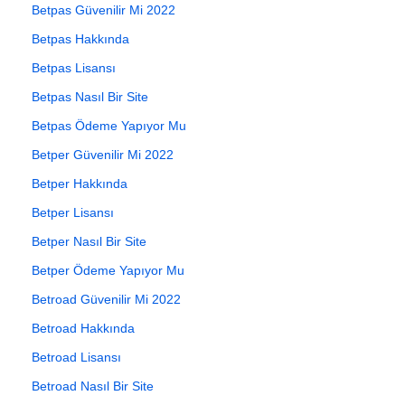
Betpas Güvenilir Mi 2022
Betpas Hakkında
Betpas Lisansı
Betpas Nasıl Bir Site
Betpas Ödeme Yapıyor Mu
Betper Güvenilir Mi 2022
Betper Hakkında
Betper Lisansı
Betper Nasıl Bir Site
Betper Ödeme Yapıyor Mu
Betroad Güvenilir Mi 2022
Betroad Hakkında
Betroad Lisansı
Betroad Nasıl Bir Site