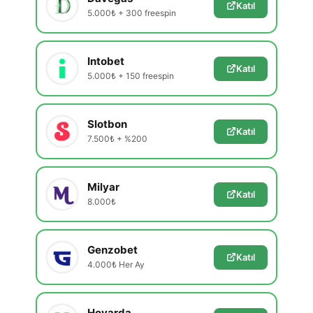
Katıl
5.000₺ + 300 freespin
Intobet
Katıl
5.000₺ + 150 freespin
Slotbon
Katıl
7.500₺ + %200
Milyar
Katıl
8.000₺
Genzobet
Katıl
4.000₺ Her Ay
Hovarda