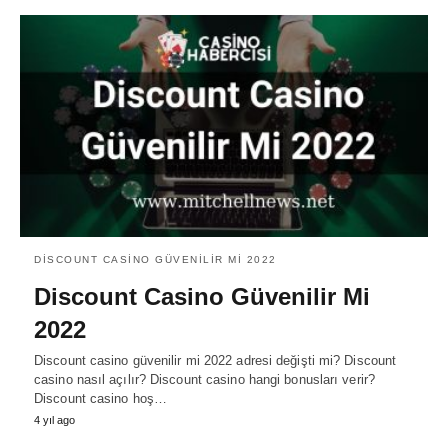
DISCOUNT CASINO GÜVENILIR MI 2022
Discount Casino Güvenilir Mi
2022
Discount casino güvenilir mi 2022 adresi değişti mi? Discount
casino nasıl açılır? Discount casino hangi bonusları verir?
Discount casino hoş…
4 yıl ago