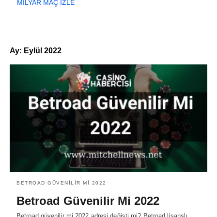
MİLYAR MAÇ İZLE
Ay:
Eylül 2022
BETROAD GÜVENILIR MI 2022
Betroad Güvenilir Mi 2022
Betroad güvenilir mi 2022 adresi değişti mi? Betroad lisanslı