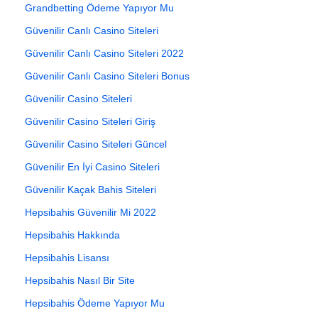
Grandbetting Ödeme Yapıyor Mu
Güvenilir Canlı Casino Siteleri
Güvenilir Canlı Casino Siteleri 2022
Güvenilir Canlı Casino Siteleri Bonus
Güvenilir Casino Siteleri
Güvenilir Casino Siteleri Giriş
Güvenilir Casino Siteleri Güncel
Güvenilir En İyi Casino Siteleri
Güvenilir Kaçak Bahis Siteleri
Hepsibahis Güvenilir Mi 2022
Hepsibahis Hakkında
Hepsibahis Lisansı
Hepsibahis Nasıl Bir Site
Hepsibahis Ödeme Yapıyor Mu