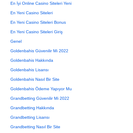
En İyi Online Casino Siteleri Yeni
En Yeni Casino Siteleri
En Yeni Casino Siteleri Bonus
En Yeni Casino Siteleri Giriş
Genel
Goldenbahis Güvenilir Mi 2022
Goldenbahis Hakkında
Goldenbahis Lisansı
Goldenbahis Nasıl Bir Site
Goldenbahis Ödeme Yapıyor Mu
Grandbetting Güvenilir Mi 2022
Grandbetting Hakkında
Grandbetting Lisansı
Grandbetting Nasıl Bir Site