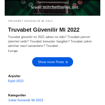
TRUVABET GÜVENILIR MI 2022
Truvabet Güvenilir Mi 2022
Truvabet güvenilir mi 2022 adresi ne oldu? Truvabet yatırım
işlemleri nedir? Truvabet bonusları hangileri? Truvabet çekim
adımları nasıl tamamlanır? Truvabet…
4 yıl ago
Show more Posts
Arşivler
Eylül 2022
Kategoriler
1xbet Güvenilir Mi 2022