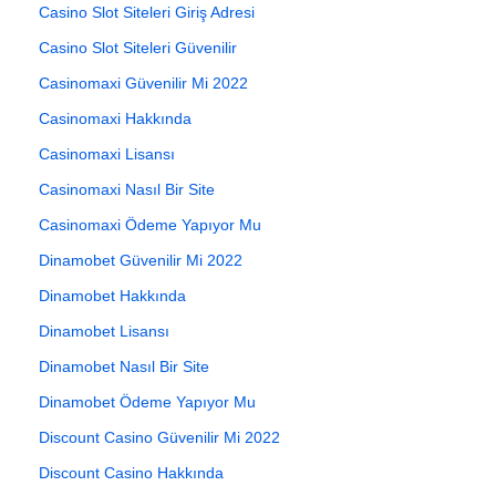
Casino Slot Siteleri Giriş Adresi
Casino Slot Siteleri Güvenilir
Casinomaxi Güvenilir Mi 2022
Casinomaxi Hakkında
Casinomaxi Lisansı
Casinomaxi Nasıl Bir Site
Casinomaxi Ödeme Yapıyor Mu
Dinamobet Güvenilir Mi 2022
Dinamobet Hakkında
Dinamobet Lisansı
Dinamobet Nasıl Bir Site
Dinamobet Ödeme Yapıyor Mu
Discount Casino Güvenilir Mi 2022
Discount Casino Hakkında