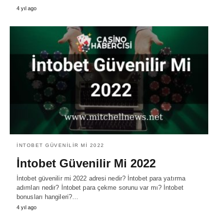
4 yıl ago
İNTOBET GÜVENILIR MI 2022
İntobet Güvenilir Mi 2022
İntobet güvenilir mi 2022 adresi nedir? İntobet para yatırma
adımları nedir? İntobet para çekme sorunu var mı? İntobet
bonusları hangileri?…
4 yıl ago