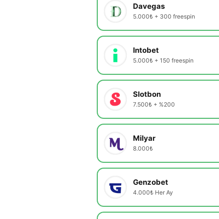
Davegas
5.000₺ + 300 freespin
Intobet
5.000₺ + 150 freespin
Slotbon
7.500₺ + %200
Milyar
8.000₺
Genzobet
4.000₺ Her Ay