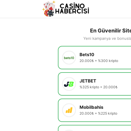
En Güvenilir Sit
Yeni kampanya ve bonuslar
Bets10
20.000₺ + %300 kripto
JETBET
%325 kripto + 20.000₺
Mobilbahis
20.000₺ + %225 kripto