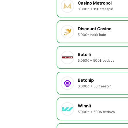
Casino Metropol
8.000₺ + 150 freespin
Discount Casino
5.000₺ nakit iade
Betelli
5.050₺ + 500₺ bedava
Betchip
6.000₺ + 80 freespin
Winnit
5.000₺ + 500₺ bedava