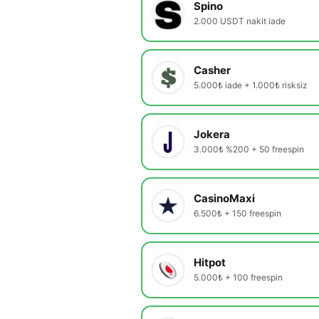
Spino
2.000 USDT nakit iade
Casher
5.000₺ iade + 1.000₺ risksiz
Jokera
3.000₺ %200 + 50 freespin
CasinoMaxi
6.500₺ + 150 freespin
Hitpot
5.000₺ + 100 freespin