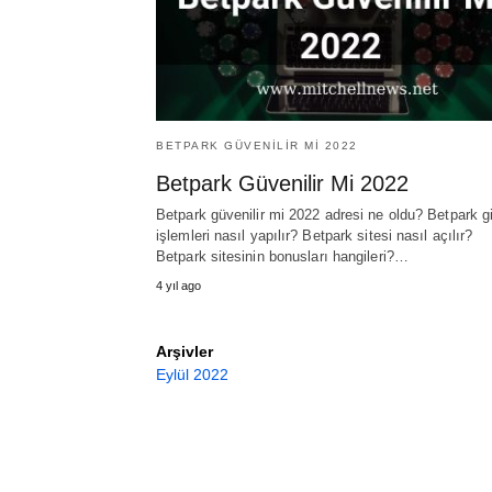
BETPARK GÜVENILIR MI 2022
Betpark Güvenilir Mi 2022
Betpark güvenilir mi 2022 adresi ne oldu? Betpark gi
işlemleri nasıl yapılır? Betpark sitesi nasıl açılır?
Betpark sitesinin bonusları hangileri?…
4 yıl ago
Arşivler
Eylül 2022