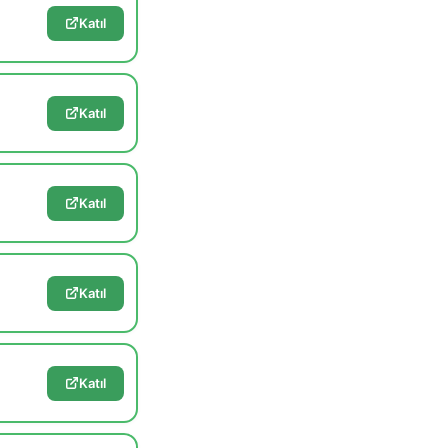
Katıl
Katıl
Katıl
Katıl
Katıl