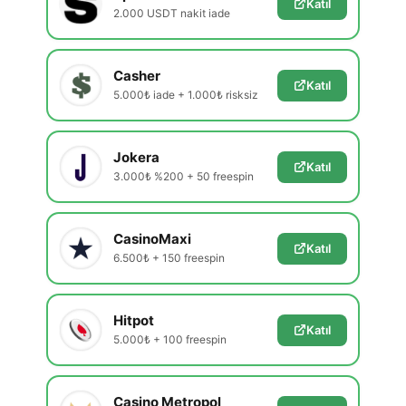
Katıl
2.000 USDT nakit iade
Casher
Katıl
5.000₺ iade + 1.000₺ risksiz
Jokera
Katıl
3.000₺ %200 + 50 freespin
CasinoMaxi
Katıl
6.500₺ + 150 freespin
Hitpot
Katıl
5.000₺ + 100 freespin
Casino Metropol