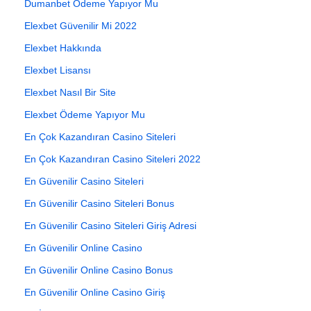
Dumanbet Ödeme Yapıyor Mu
Elexbet Güvenilir Mi 2022
Elexbet Hakkında
Elexbet Lisansı
Elexbet Nasıl Bir Site
Elexbet Ödeme Yapıyor Mu
En Çok Kazandıran Casino Siteleri
En Çok Kazandıran Casino Siteleri 2022
En Güvenilir Casino Siteleri
En Güvenilir Casino Siteleri Bonus
En Güvenilir Casino Siteleri Giriş Adresi
En Güvenilir Online Casino
En Güvenilir Online Casino Bonus
En Güvenilir Online Casino Giriş