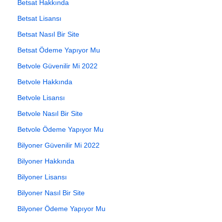
Betsat Hakkında
Betsat Lisansı
Betsat Nasıl Bir Site
Betsat Ödeme Yapıyor Mu
Betvole Güvenilir Mi 2022
Betvole Hakkında
Betvole Lisansı
Betvole Nasıl Bir Site
Betvole Ödeme Yapıyor Mu
Bilyoner Güvenilir Mi 2022
Bilyoner Hakkında
Bilyoner Lisansı
Bilyoner Nasıl Bir Site
Bilyoner Ödeme Yapıyor Mu