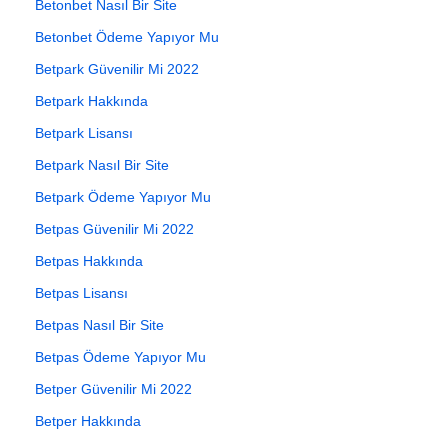
Betonbet Nasıl Bir Site
Betonbet Ödeme Yapıyor Mu
Betpark Güvenilir Mi 2022
Betpark Hakkında
Betpark Lisansı
Betpark Nasıl Bir Site
Betpark Ödeme Yapıyor Mu
Betpas Güvenilir Mi 2022
Betpas Hakkında
Betpas Lisansı
Betpas Nasıl Bir Site
Betpas Ödeme Yapıyor Mu
Betper Güvenilir Mi 2022
Betper Hakkında