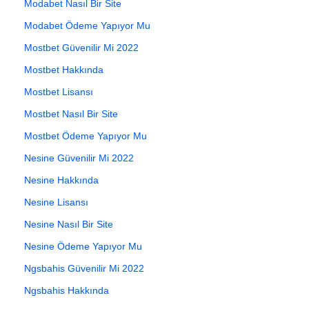
Modabet Nasıl Bir Site
Modabet Ödeme Yapıyor Mu
Mostbet Güvenilir Mi 2022
Mostbet Hakkında
Mostbet Lisansı
Mostbet Nasıl Bir Site
Mostbet Ödeme Yapıyor Mu
Nesine Güvenilir Mi 2022
Nesine Hakkında
Nesine Lisansı
Nesine Nasıl Bir Site
Nesine Ödeme Yapıyor Mu
Ngsbahis Güvenilir Mi 2022
Ngsbahis Hakkında