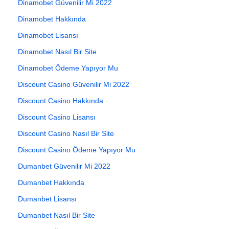
Dinamobet Güvenilir Mi 2022
Dinamobet Hakkında
Dinamobet Lisansı
Dinamobet Nasıl Bir Site
Dinamobet Ödeme Yapıyor Mu
Discount Casino Güvenilir Mi 2022
Discount Casino Hakkında
Discount Casino Lisansı
Discount Casino Nasıl Bir Site
Discount Casino Ödeme Yapıyor Mu
Dumanbet Güvenilir Mi 2022
Dumanbet Hakkında
Dumanbet Lisansı
Dumanbet Nasıl Bir Site