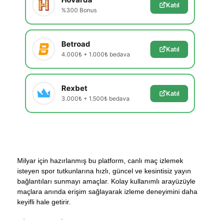
Katıl
%300 Bonus
Betroad
Katıl
4.000₺ + 1.000₺ bedava
Rexbet
Katıl
3.000₺ + 1.500₺ bedava
Milyar için hazırlanmış bu platform, canlı maç izlemek
isteyen spor tutkunlarına hızlı, güncel ve kesintisiz yayın
bağlantıları sunmayı amaçlar. Kolay kullanımlı arayüzüyle
maçlara anında erişim sağlayarak izleme deneyimini daha
keyifli hale getirir.