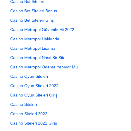
Casino Bet Siteleri
Casino Bet Siteleri Bonus
Casino Bet Siteleri Giriş
Casino Metropol Güvenilir Mi 2022
Casino Metropol Hakkında
Casino Metropol Lisansı
Casino Metropol Nasıl Bir Site
Casino Metropol Ödeme Yapıyor Mu
Casino Oyun Siteleri
Casino Oyun Siteleri 2022
Casino Oyun Siteleri Giriş
Casino Siteleri
Casino Siteleri 2022
Casino Siteleri 2022 Giriş