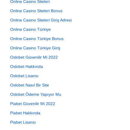
Online Casino Siteleri
Online Casino Siteleri Bonus
Online Casino Siteleri Giriş Adresi
Online Casino Türkiye
Online Casino Türkiye Bonus
Online Casino Türkiye Giriş
Oslobet Güvenilir Mi 2022
Oslobet Hakkında
Oslobet Lisansı
Oslobet Nasıl Bir Site
Oslobet Ödeme Yapıyor Mu
Piabet Güvenilir Mi 2022
Piabet Hakkında
Piabet Lisansı