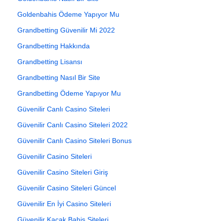
Goldenbahis Ödeme Yapıyor Mu
Grandbetting Güvenilir Mi 2022
Grandbetting Hakkında
Grandbetting Lisansı
Grandbetting Nasıl Bir Site
Grandbetting Ödeme Yapıyor Mu
Güvenilir Canlı Casino Siteleri
Güvenilir Canlı Casino Siteleri 2022
Güvenilir Canlı Casino Siteleri Bonus
Güvenilir Casino Siteleri
Güvenilir Casino Siteleri Giriş
Güvenilir Casino Siteleri Güncel
Güvenilir En İyi Casino Siteleri
Güvenilir Kaçak Bahis Siteleri