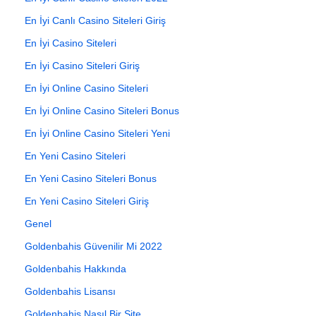
En İyi Canlı Casino Siteleri Giriş
En İyi Casino Siteleri
En İyi Casino Siteleri Giriş
En İyi Online Casino Siteleri
En İyi Online Casino Siteleri Bonus
En İyi Online Casino Siteleri Yeni
En Yeni Casino Siteleri
En Yeni Casino Siteleri Bonus
En Yeni Casino Siteleri Giriş
Genel
Goldenbahis Güvenilir Mi 2022
Goldenbahis Hakkında
Goldenbahis Lisansı
Goldenbahis Nasıl Bir Site