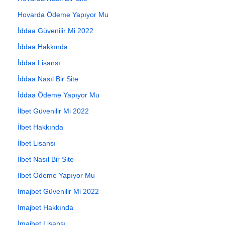
Hovarda Ödeme Yapıyor Mu
İddaa Güvenilir Mi 2022
İddaa Hakkında
İddaa Lisansı
İddaa Nasıl Bir Site
İddaa Ödeme Yapıyor Mu
İlbet Güvenilir Mi 2022
İlbet Hakkında
İlbet Lisansı
İlbet Nasıl Bir Site
İlbet Ödeme Yapıyor Mu
İmajbet Güvenilir Mi 2022
İmajbet Hakkında
İmajbet Lisansı