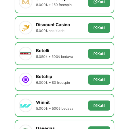
Katıl
8.000₺ + 150 freespin
Discount Casino
Katıl
5.000₺ nakit iade
Betelli
Katıl
5.050₺ + 500₺ bedava
Betchip
Katıl
6.000₺ + 80 freespin
Winnit
Katıl
5.000₺ + 500₺ bedava
Davegas