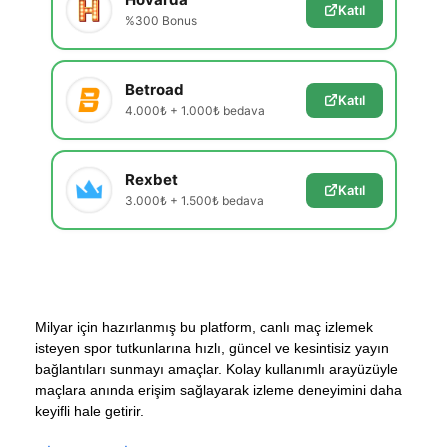
Katıl
%300 Bonus
Betroad
Katıl
4.000₺ + 1.000₺ bedava
Rexbet
Katıl
3.000₺ + 1.500₺ bedava
Milyar için hazırlanmış bu platform, canlı maç izlemek
isteyen spor tutkunlarına hızlı, güncel ve kesintisiz yayın
bağlantıları sunmayı amaçlar. Kolay kullanımlı arayüzüyle
maçlara anında erişim sağlayarak izleme deneyimini daha
keyifli hale getirir.