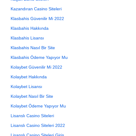
Kazandıran Casino Siteleri
Klasbahis Güvenilir Mi 2022
Klasbahis Hakkında
Klasbahis Lisansı
Klasbahis Nasıl Bir Site
Klasbahis Ödeme Yapıyor Mu
Kolaybet Güvenilir Mi 2022
Kolaybet Hakkında
Kolaybet Lisansı
Kolaybet Nasıl Bir Site
Kolaybet Ödeme Yapıyor Mu
Lisanslı Casino Siteleri
Lisanslı Casino Siteleri 2022
Lisanslı Casino Siteleri Giriş