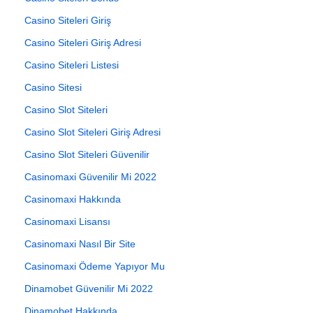
Casino Siteleri Giriş
Casino Siteleri Giriş Adresi
Casino Siteleri Listesi
Casino Sitesi
Casino Slot Siteleri
Casino Slot Siteleri Giriş Adresi
Casino Slot Siteleri Güvenilir
Casinomaxi Güvenilir Mi 2022
Casinomaxi Hakkında
Casinomaxi Lisansı
Casinomaxi Nasıl Bir Site
Casinomaxi Ödeme Yapıyor Mu
Dinamobet Güvenilir Mi 2022
Dinamobet Hakkında