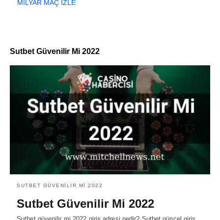
MİLYAR MAÇ İZLE
Sutbet Güvenilir Mi 2022
SUTBET GÜVENILIR MI 2022
Sutbet Güvenilir Mi 2022
Sutbet güvenilir mi 2022 giriş adresi nedir? Sutbet güncel giriş