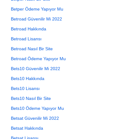
Betper Ödeme Yapıyor Mu
Betroad Güvenilir Mi 2022
Betroad Hakkında
Betroad Lisansı
Betroad Nasıl Bir Site
Betroad Ödeme Yapıyor Mu
Bets10 Güvenilir Mi 2022
Bets10 Hakkında
Bets10 Lisansı
Bets10 Nasıl Bir Site
Bets10 Ödeme Yapıyor Mu
Betsat Güvenilir Mi 2022
Betsat Hakkında
Betsat Lisansı