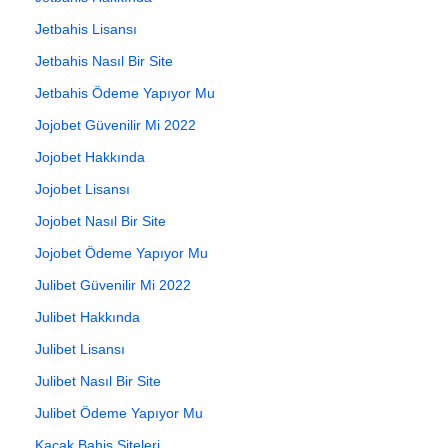
Jetbahis Lisansı
Jetbahis Nasıl Bir Site
Jetbahis Ödeme Yapıyor Mu
Jojobet Güvenilir Mi 2022
Jojobet Hakkında
Jojobet Lisansı
Jojobet Nasıl Bir Site
Jojobet Ödeme Yapıyor Mu
Julibet Güvenilir Mi 2022
Julibet Hakkında
Julibet Lisansı
Julibet Nasıl Bir Site
Julibet Ödeme Yapıyor Mu
Kaçak Bahis Siteleri