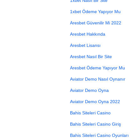
1xbet Nasıl Bir Site
1xbet Ödeme Yapıyor Mu
Aresbet Güvenilir Mi 2022
Aresbet Hakkında
Aresbet Lisansı
Aresbet Nasıl Bir Site
Aresbet Ödeme Yapıyor Mu
Aviator Demo Nasıl Oynanır
Aviator Demo Oyna
Aviator Demo Oyna 2022
Bahis Siteleri Casino
Bahis Siteleri Casino Giriş
Bahis Siteleri Casino Oyunları