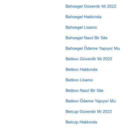
Bahsegel Güvenilir Mi 2022
Bahsegel Hakkında
Bahsegel Lisansı
Bahsegel Nasıl Bir Site
Bahsegel Ödeme Yapıyor Mu
Betboo Güvenilir Mi 2022
Betboo Hakkında
Betboo Lisansı
Betboo Nasıl Bir Site
Betboo Ödeme Yapıyor Mu
Betcup Güvenilir Mi 2022
Betcup Hakkında