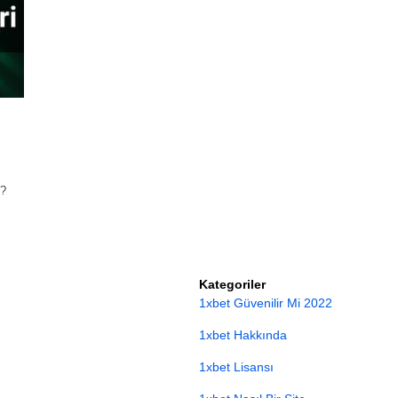
r?
Kategoriler
1xbet Güvenilir Mi 2022
1xbet Hakkında
1xbet Lisansı