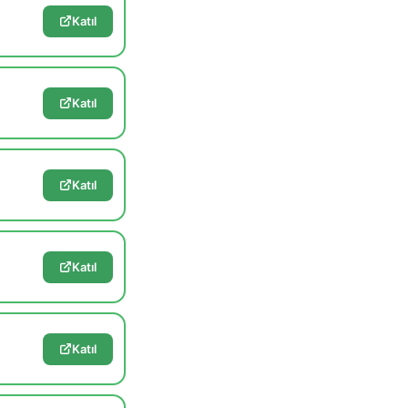
Katıl
Katıl
Katıl
Katıl
Katıl