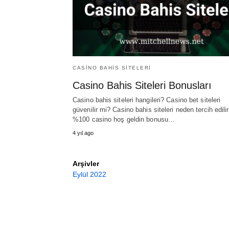
CASINO BAHIS SITELERI
Casino Bahis Siteleri Bonusları
Casino bahis siteleri hangileri? Casino bet siteleri
güvenilir mi? Casino bahis siteleri neden tercih edili
%100 casino hoş geldin bonusu…
4 yıl ago
Arşivler
Eylül 2022