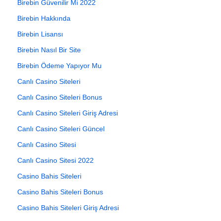
Birebin Güvenilir Mi 2022
Birebin Hakkında
Birebin Lisansı
Birebin Nasıl Bir Site
Birebin Ödeme Yapıyor Mu
Canlı Casino Siteleri
Canlı Casino Siteleri Bonus
Canlı Casino Siteleri Giriş Adresi
Canlı Casino Siteleri Güncel
Canlı Casino Sitesi
Canlı Casino Sitesi 2022
Casino Bahis Siteleri
Casino Bahis Siteleri Bonus
Casino Bahis Siteleri Giriş Adresi