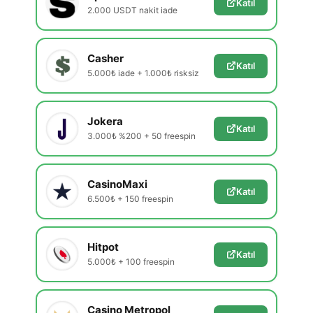
Katıl
2.000 USDT nakit iade
Casher
Katıl
5.000₺ iade + 1.000₺ risksiz
Jokera
Katıl
3.000₺ %200 + 50 freespin
CasinoMaxi
Katıl
6.500₺ + 150 freespin
Hitpot
Katıl
5.000₺ + 100 freespin
Casino Metropol