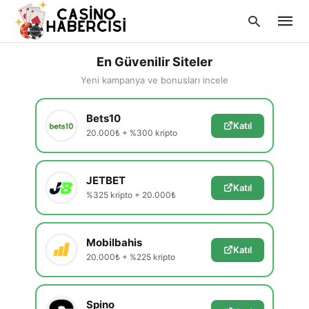
En Güvenilir Siteler
Yeni kampanya ve bonusları incele
Type
Bets10
your
Katıl
searc
20.000₺ + %300 kripto
query
and
hit
enter:
JETBET
Katıl
%325 kripto + 20.000₺
Mobilbahis
Katıl
20.000₺ + %225 kripto
Spino