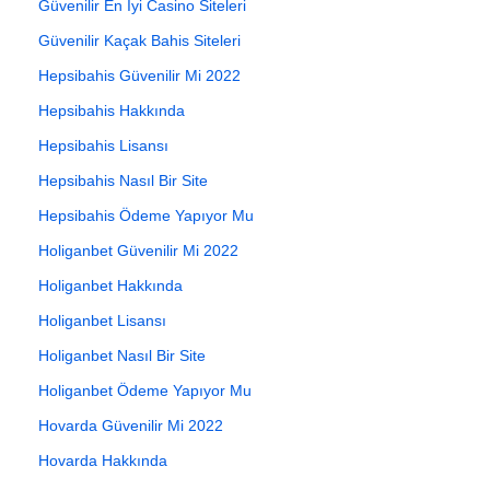
Güvenilir En İyi Casino Siteleri
Güvenilir Kaçak Bahis Siteleri
Hepsibahis Güvenilir Mi 2022
Hepsibahis Hakkında
Hepsibahis Lisansı
Hepsibahis Nasıl Bir Site
Hepsibahis Ödeme Yapıyor Mu
Holiganbet Güvenilir Mi 2022
Holiganbet Hakkında
Holiganbet Lisansı
Holiganbet Nasıl Bir Site
Holiganbet Ödeme Yapıyor Mu
Hovarda Güvenilir Mi 2022
Hovarda Hakkında