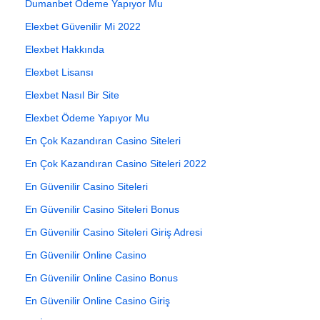
Dumanbet Ödeme Yapıyor Mu
Elexbet Güvenilir Mi 2022
Elexbet Hakkında
Elexbet Lisansı
Elexbet Nasıl Bir Site
Elexbet Ödeme Yapıyor Mu
En Çok Kazandıran Casino Siteleri
En Çok Kazandıran Casino Siteleri 2022
En Güvenilir Casino Siteleri
En Güvenilir Casino Siteleri Bonus
En Güvenilir Casino Siteleri Giriş Adresi
En Güvenilir Online Casino
En Güvenilir Online Casino Bonus
En Güvenilir Online Casino Giriş