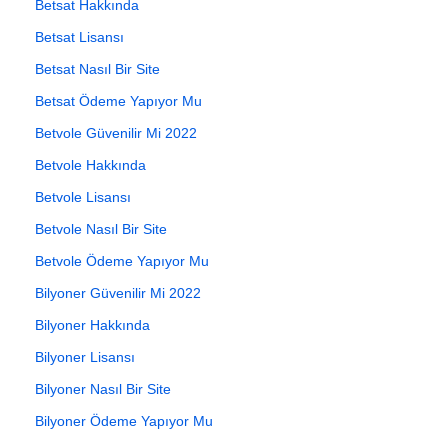
Betsat Hakkında
Betsat Lisansı
Betsat Nasıl Bir Site
Betsat Ödeme Yapıyor Mu
Betvole Güvenilir Mi 2022
Betvole Hakkında
Betvole Lisansı
Betvole Nasıl Bir Site
Betvole Ödeme Yapıyor Mu
Bilyoner Güvenilir Mi 2022
Bilyoner Hakkında
Bilyoner Lisansı
Bilyoner Nasıl Bir Site
Bilyoner Ödeme Yapıyor Mu