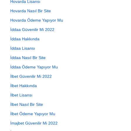
Hovarda Lisansı
Hovarda Nasıl Bir Site
Hovarda Ödeme Yapıyor Mu
İddaa Güvenilir Mi 2022
İddaa Hakkında
İddaa Lisansı
İddaa Nasıl Bir Site
İddaa Ödeme Yapıyor Mu
İlbet Güvenilir Mi 2022
İlbet Hakkında
İlbet Lisansı
İlbet Nasıl Bir Site
İlbet Ödeme Yapıyor Mu
İmajbet Güvenilir Mi 2022