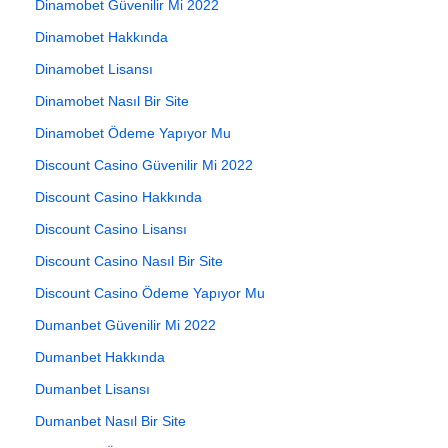
Dinamobet Güvenilir Mi 2022
Dinamobet Hakkında
Dinamobet Lisansı
Dinamobet Nasıl Bir Site
Dinamobet Ödeme Yapıyor Mu
Discount Casino Güvenilir Mi 2022
Discount Casino Hakkında
Discount Casino Lisansı
Discount Casino Nasıl Bir Site
Discount Casino Ödeme Yapıyor Mu
Dumanbet Güvenilir Mi 2022
Dumanbet Hakkında
Dumanbet Lisansı
Dumanbet Nasıl Bir Site