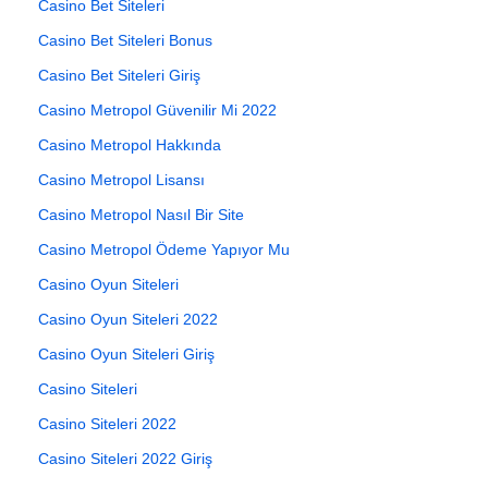
Casino Bet Siteleri
Casino Bet Siteleri Bonus
Casino Bet Siteleri Giriş
Casino Metropol Güvenilir Mi 2022
Casino Metropol Hakkında
Casino Metropol Lisansı
Casino Metropol Nasıl Bir Site
Casino Metropol Ödeme Yapıyor Mu
Casino Oyun Siteleri
Casino Oyun Siteleri 2022
Casino Oyun Siteleri Giriş
Casino Siteleri
Casino Siteleri 2022
Casino Siteleri 2022 Giriş