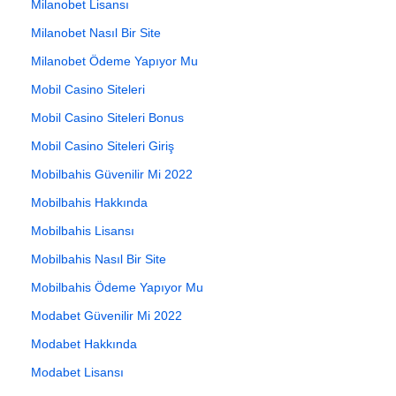
Milanobet Lisansı
Milanobet Nasıl Bir Site
Milanobet Ödeme Yapıyor Mu
Mobil Casino Siteleri
Mobil Casino Siteleri Bonus
Mobil Casino Siteleri Giriş
Mobilbahis Güvenilir Mi 2022
Mobilbahis Hakkında
Mobilbahis Lisansı
Mobilbahis Nasıl Bir Site
Mobilbahis Ödeme Yapıyor Mu
Modabet Güvenilir Mi 2022
Modabet Hakkında
Modabet Lisansı