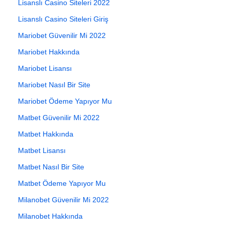
Lisanslı Casino Siteleri 2022
Lisanslı Casino Siteleri Giriş
Mariobet Güvenilir Mi 2022
Mariobet Hakkında
Mariobet Lisansı
Mariobet Nasıl Bir Site
Mariobet Ödeme Yapıyor Mu
Matbet Güvenilir Mi 2022
Matbet Hakkında
Matbet Lisansı
Matbet Nasıl Bir Site
Matbet Ödeme Yapıyor Mu
Milanobet Güvenilir Mi 2022
Milanobet Hakkında