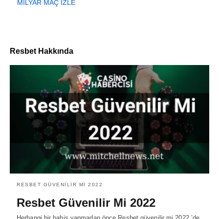
MİLYAR MAÇ İZLE
Resbet Hakkında
RESBET GÜVENILIR MI 2022
Resbet Güvenilir Mi 2022
Herhangi bir bahis yapmadan önce Resbet güvenilir mi 2022 ’de