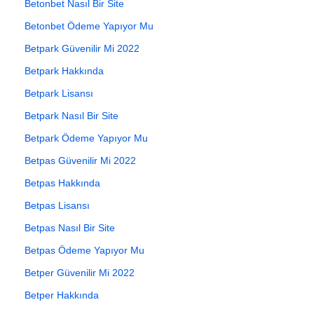
Betonbet Nasıl Bir Site
Betonbet Ödeme Yapıyor Mu
Betpark Güvenilir Mi 2022
Betpark Hakkında
Betpark Lisansı
Betpark Nasıl Bir Site
Betpark Ödeme Yapıyor Mu
Betpas Güvenilir Mi 2022
Betpas Hakkında
Betpas Lisansı
Betpas Nasıl Bir Site
Betpas Ödeme Yapıyor Mu
Betper Güvenilir Mi 2022
Betper Hakkında