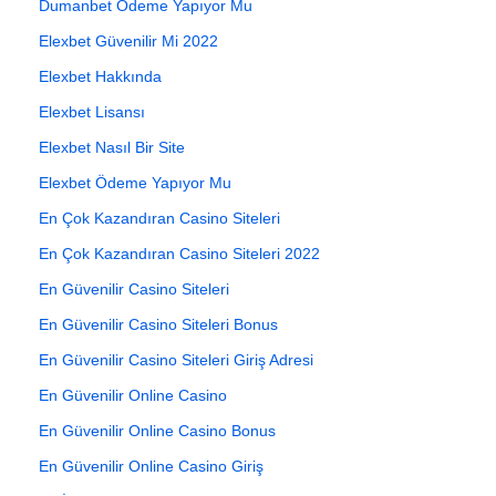
Dumanbet Ödeme Yapıyor Mu
Elexbet Güvenilir Mi 2022
Elexbet Hakkında
Elexbet Lisansı
Elexbet Nasıl Bir Site
Elexbet Ödeme Yapıyor Mu
En Çok Kazandıran Casino Siteleri
En Çok Kazandıran Casino Siteleri 2022
En Güvenilir Casino Siteleri
En Güvenilir Casino Siteleri Bonus
En Güvenilir Casino Siteleri Giriş Adresi
En Güvenilir Online Casino
En Güvenilir Online Casino Bonus
En Güvenilir Online Casino Giriş