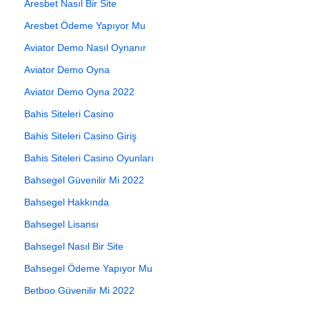
Aresbet Nasıl Bir Site
Aresbet Ödeme Yapıyor Mu
Aviator Demo Nasıl Oynanır
Aviator Demo Oyna
Aviator Demo Oyna 2022
Bahis Siteleri Casino
Bahis Siteleri Casino Giriş
Bahis Siteleri Casino Oyunları
Bahsegel Güvenilir Mi 2022
Bahsegel Hakkında
Bahsegel Lisansı
Bahsegel Nasıl Bir Site
Bahsegel Ödeme Yapıyor Mu
Betboo Güvenilir Mi 2022