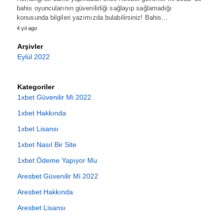
bahis oyuncularının güvenilirliği sağlayıp sağlamadığı
konusunda bilgileri yazımızda bulabilirsiniz! Bahis…
4 yıl ago
Arşivler
Eylül 2022
Kategoriler
1xbet Güvenilir Mi 2022
1xbet Hakkında
1xbet Lisansı
1xbet Nasıl Bir Site
1xbet Ödeme Yapıyor Mu
Aresbet Güvenilir Mi 2022
Aresbet Hakkında
Aresbet Lisansı