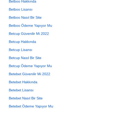
Betboo Hakkında
Betboo Lisansı
Betboo Nasıl Bir Site
Betboo Ödeme Yapıyor Mu
Betcup Güvenilir Mi 2022
Betcup Hakkında
Betcup Lisansı
Betcup Nasıl Bir Site
Betcup Ödeme Yapıyor Mu
Betebet Güvenilir Mi 2022
Betebet Hakkında
Betebet Lisansı
Betebet Nasıl Bir Site
Betebet Ödeme Yapıyor Mu