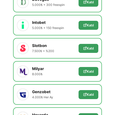
Katıl
5.000₺ + 300 freespin
Intobet
Katıl
5.000₺ + 150 freespin
Slotbon
Katıl
7.500₺ + %200
Milyar
Katıl
8.000₺
Genzobet
Katıl
4.000₺ Her Ay
Hovarda