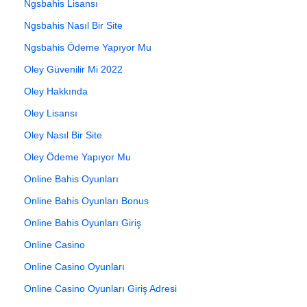
Ngsbahis Lisansı
Ngsbahis Nasıl Bir Site
Ngsbahis Ödeme Yapıyor Mu
Oley Güvenilir Mi 2022
Oley Hakkında
Oley Lisansı
Oley Nasıl Bir Site
Oley Ödeme Yapıyor Mu
Online Bahis Oyunları
Online Bahis Oyunları Bonus
Online Bahis Oyunları Giriş
Online Casino
Online Casino Oyunları
Online Casino Oyunları Giriş Adresi