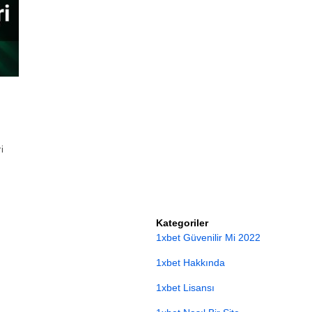
i
Kategoriler
1xbet Güvenilir Mi 2022
1xbet Hakkında
1xbet Lisansı