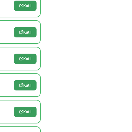
Katıl
Katıl
Katıl
Katıl
Katıl