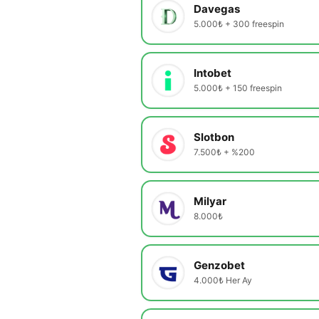
Davegas
5.000₺ + 300 freespin
Intobet
5.000₺ + 150 freespin
Slotbon
7.500₺ + %200
Milyar
8.000₺
Genzobet
4.000₺ Her Ay