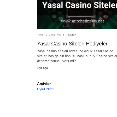
YASAL CASINO SITELERI
Yasal Casino Siteleri Hediyeler
Yasal casino siteleri adresi ne oldu? Yasal casino
siteleri hoş geldin bonusu nasıl alınır? Casino siteler
deneme bonusu verir mi?…
4 yıl ago
Arşivler
Eylül 2022