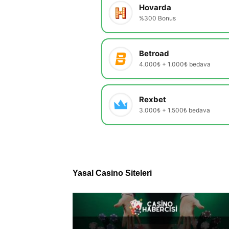
Hovarda
%300 Bonus
Betroad
4.000₺ + 1.000₺ bedava
Rexbet
3.000₺ + 1.500₺ bedava
Yasal Casino Siteleri