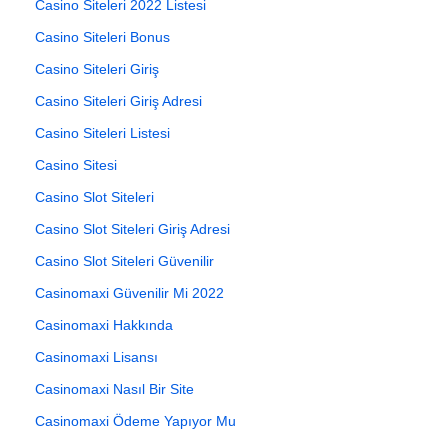
Casino Siteleri 2022 Listesi
Casino Siteleri Bonus
Casino Siteleri Giriş
Casino Siteleri Giriş Adresi
Casino Siteleri Listesi
Casino Sitesi
Casino Slot Siteleri
Casino Slot Siteleri Giriş Adresi
Casino Slot Siteleri Güvenilir
Casinomaxi Güvenilir Mi 2022
Casinomaxi Hakkında
Casinomaxi Lisansı
Casinomaxi Nasıl Bir Site
Casinomaxi Ödeme Yapıyor Mu