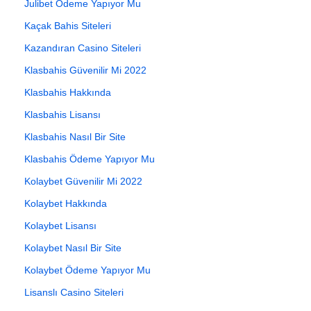
Julibet Ödeme Yapıyor Mu
Kaçak Bahis Siteleri
Kazandıran Casino Siteleri
Klasbahis Güvenilir Mi 2022
Klasbahis Hakkında
Klasbahis Lisansı
Klasbahis Nasıl Bir Site
Klasbahis Ödeme Yapıyor Mu
Kolaybet Güvenilir Mi 2022
Kolaybet Hakkında
Kolaybet Lisansı
Kolaybet Nasıl Bir Site
Kolaybet Ödeme Yapıyor Mu
Lisanslı Casino Siteleri