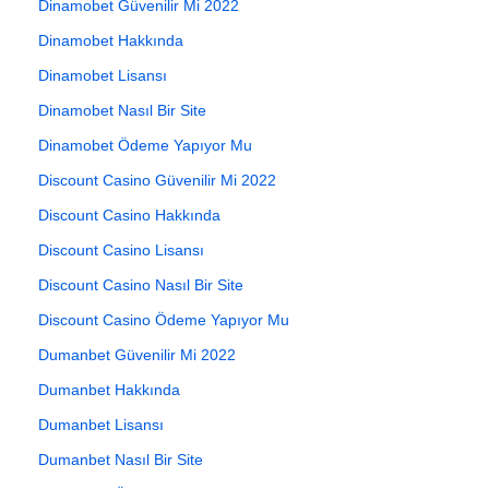
Dinamobet Güvenilir Mi 2022
Dinamobet Hakkında
Dinamobet Lisansı
Dinamobet Nasıl Bir Site
Dinamobet Ödeme Yapıyor Mu
Discount Casino Güvenilir Mi 2022
Discount Casino Hakkında
Discount Casino Lisansı
Discount Casino Nasıl Bir Site
Discount Casino Ödeme Yapıyor Mu
Dumanbet Güvenilir Mi 2022
Dumanbet Hakkında
Dumanbet Lisansı
Dumanbet Nasıl Bir Site