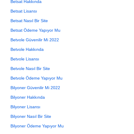
Betsat Hakkında
Betsat Lisansı
Betsat Nasıl Bir Site
Betsat Ödeme Yapıyor Mu
Betvole Güvenilir Mi 2022
Betvole Hakkında
Betvole Lisansı
Betvole Nasıl Bir Site
Betvole Ödeme Yapıyor Mu
Bilyoner Güvenilir Mi 2022
Bilyoner Hakkında
Bilyoner Lisansı
Bilyoner Nasıl Bir Site
Bilyoner Ödeme Yapıyor Mu