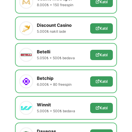
Katıl
8.000₺ + 150 freespin
Discount Casino
Katıl
5.000₺ nakit iade
Betelli
Katıl
5.050₺ + 500₺ bedava
Betchip
Katıl
6.000₺ + 80 freespin
Winnit
Katıl
5.000₺ + 500₺ bedava
Davegas