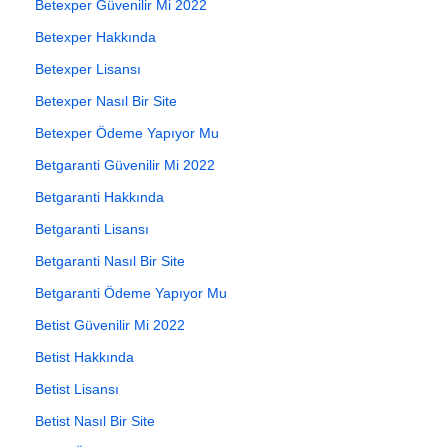
Betexper Güvenilir Mi 2022
Betexper Hakkında
Betexper Lisansı
Betexper Nasıl Bir Site
Betexper Ödeme Yapıyor Mu
Betgaranti Güvenilir Mi 2022
Betgaranti Hakkında
Betgaranti Lisansı
Betgaranti Nasıl Bir Site
Betgaranti Ödeme Yapıyor Mu
Betist Güvenilir Mi 2022
Betist Hakkında
Betist Lisansı
Betist Nasıl Bir Site