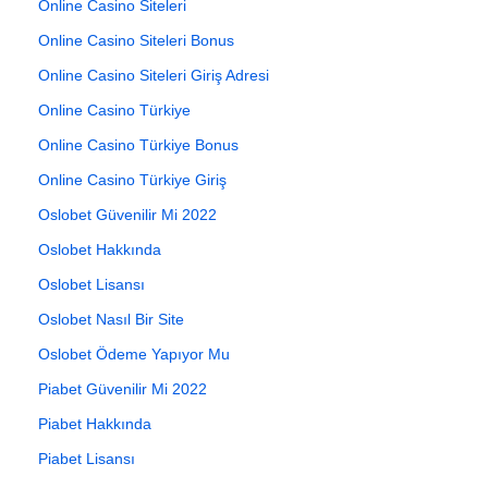
Online Casino Siteleri
Online Casino Siteleri Bonus
Online Casino Siteleri Giriş Adresi
Online Casino Türkiye
Online Casino Türkiye Bonus
Online Casino Türkiye Giriş
Oslobet Güvenilir Mi 2022
Oslobet Hakkında
Oslobet Lisansı
Oslobet Nasıl Bir Site
Oslobet Ödeme Yapıyor Mu
Piabet Güvenilir Mi 2022
Piabet Hakkında
Piabet Lisansı