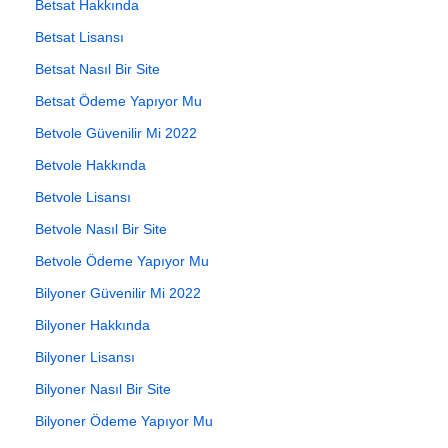
Betsat Hakkında
Betsat Lisansı
Betsat Nasıl Bir Site
Betsat Ödeme Yapıyor Mu
Betvole Güvenilir Mi 2022
Betvole Hakkında
Betvole Lisansı
Betvole Nasıl Bir Site
Betvole Ödeme Yapıyor Mu
Bilyoner Güvenilir Mi 2022
Bilyoner Hakkında
Bilyoner Lisansı
Bilyoner Nasıl Bir Site
Bilyoner Ödeme Yapıyor Mu