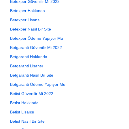
Betexper Güvenilir Mi 2022
Betexper Hakkında
Betexper Lisansı
Betexper Nasıl Bir Site
Betexper Ödeme Yapıyor Mu
Betgaranti Güvenilir Mi 2022
Betgaranti Hakkında
Betgaranti Lisansı
Betgaranti Nasıl Bir Site
Betgaranti Ödeme Yapıyor Mu
Betist Güvenilir Mi 2022
Betist Hakkında
Betist Lisansı
Betist Nasıl Bir Site