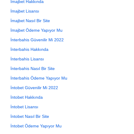
İmajbet Hakkında
İmajbet Lisansı
İmajbet Nasıl Bir Site
İmajbet Ödeme Yapıyor Mu
İnterbahis Güvenilir Mi 2022
İnterbahis Hakkında
İnterbahis Lisansı
İnterbahis Nasıl Bir Site
İnterbahis Ödeme Yapıyor Mu
İntobet Güvenilir Mi 2022
İntobet Hakkında
İntobet Lisansı
İntobet Nasıl Bir Site
İntobet Ödeme Yapıyor Mu