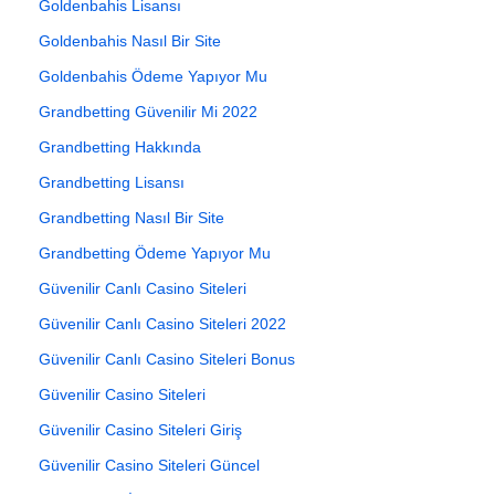
Goldenbahis Lisansı
Goldenbahis Nasıl Bir Site
Goldenbahis Ödeme Yapıyor Mu
Grandbetting Güvenilir Mi 2022
Grandbetting Hakkında
Grandbetting Lisansı
Grandbetting Nasıl Bir Site
Grandbetting Ödeme Yapıyor Mu
Güvenilir Canlı Casino Siteleri
Güvenilir Canlı Casino Siteleri 2022
Güvenilir Canlı Casino Siteleri Bonus
Güvenilir Casino Siteleri
Güvenilir Casino Siteleri Giriş
Güvenilir Casino Siteleri Güncel