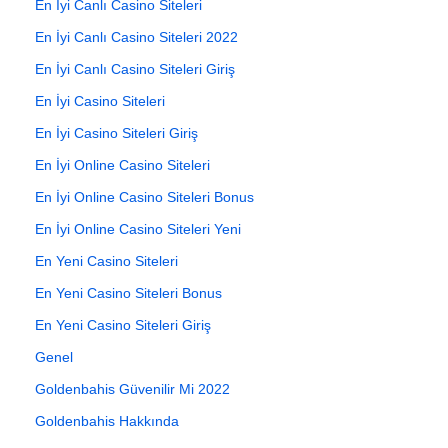
En İyi Canlı Casino Siteleri
En İyi Canlı Casino Siteleri 2022
En İyi Canlı Casino Siteleri Giriş
En İyi Casino Siteleri
En İyi Casino Siteleri Giriş
En İyi Online Casino Siteleri
En İyi Online Casino Siteleri Bonus
En İyi Online Casino Siteleri Yeni
En Yeni Casino Siteleri
En Yeni Casino Siteleri Bonus
En Yeni Casino Siteleri Giriş
Genel
Goldenbahis Güvenilir Mi 2022
Goldenbahis Hakkında