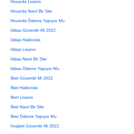
Hovarda Lisansı
Hovarda Nasıl Bir Site
Hovarda Ödeme Yapıyor Mu
İddaa Güvenilir Mi 2022
İddaa Hakkında
İddaa Lisansı
İddaa Nasıl Bir Site
İddaa Ödeme Yapıyor Mu
İlbet Güvenilir Mi 2022
İlbet Hakkında
İlbet Lisansı
İlbet Nasıl Bir Site
İlbet Ödeme Yapıyor Mu
İmajbet Güvenilir Mi 2022