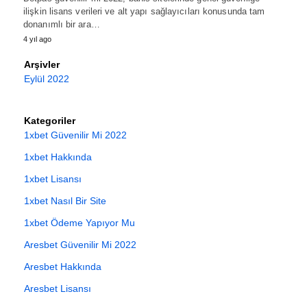
ilişkin lisans verileri ve alt yapı sağlayıcıları konusunda tam
donanımlı bir ara…
4 yıl ago
Arşivler
Eylül 2022
Kategoriler
1xbet Güvenilir Mi 2022
1xbet Hakkında
1xbet Lisansı
1xbet Nasıl Bir Site
1xbet Ödeme Yapıyor Mu
Aresbet Güvenilir Mi 2022
Aresbet Hakkında
Aresbet Lisansı