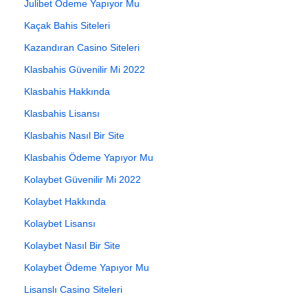
Julibet Ödeme Yapıyor Mu
Kaçak Bahis Siteleri
Kazandıran Casino Siteleri
Klasbahis Güvenilir Mi 2022
Klasbahis Hakkında
Klasbahis Lisansı
Klasbahis Nasıl Bir Site
Klasbahis Ödeme Yapıyor Mu
Kolaybet Güvenilir Mi 2022
Kolaybet Hakkında
Kolaybet Lisansı
Kolaybet Nasıl Bir Site
Kolaybet Ödeme Yapıyor Mu
Lisanslı Casino Siteleri