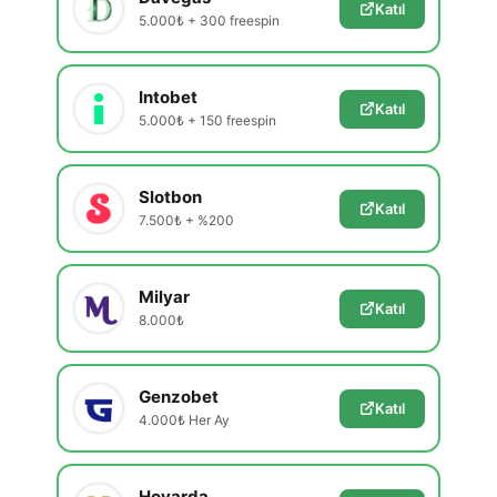
Katıl
5.000₺ + 300 freespin
Intobet
Katıl
5.000₺ + 150 freespin
Slotbon
Katıl
7.500₺ + %200
Milyar
Katıl
8.000₺
Genzobet
Katıl
4.000₺ Her Ay
Hovarda