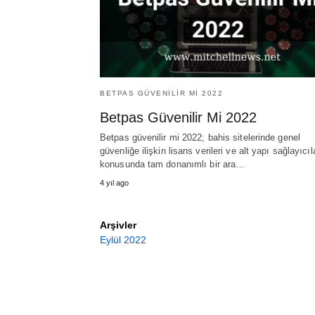
BETPAS GÜVENILIR MI 2022
Betpas Güvenilir Mi 2022
Betpas güvenilir mi 2022; bahis sitelerinde genel
güvenliğe ilişkin lisans verileri ve alt yapı sağlayıcıl
konusunda tam donanımlı bir ara…
4 yıl ago
Arşivler
Eylül 2022