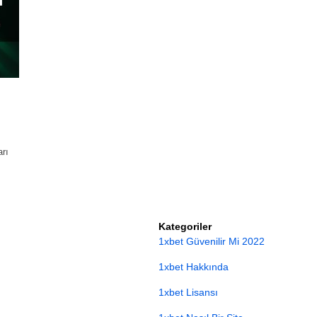
arı
Kategoriler
1xbet Güvenilir Mi 2022
1xbet Hakkında
1xbet Lisansı