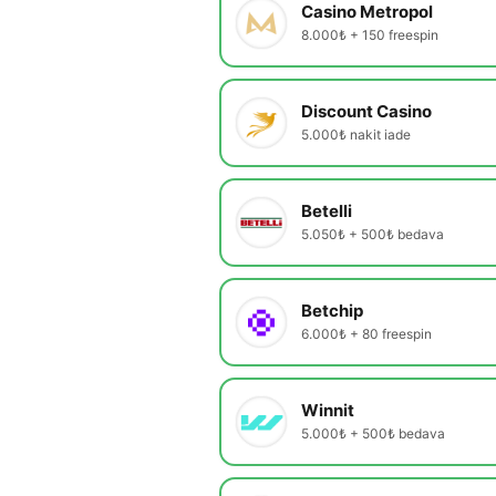
Casino Metropol
8.000₺ + 150 freespin
Discount Casino
5.000₺ nakit iade
Betelli
5.050₺ + 500₺ bedava
Betchip
6.000₺ + 80 freespin
Winnit
5.000₺ + 500₺ bedava