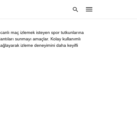
, canlı maç izlemek isteyen spor tutkunlarına
ğlantıları sunmayı amaçlar. Kolay kullanımlı
ağlayarak izleme deneyimini daha keyifli
Type
your
search
query
and
hit
enter: