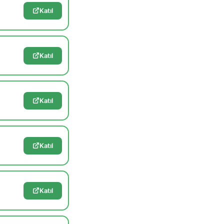
Katıl
Katıl
Katıl
Katıl
Katıl