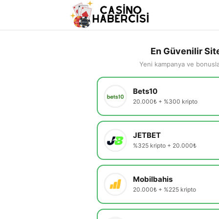
En Güvenilir Sit
Yeni kampanya ve bonuslar
Bets10
20.000₺ + %300 kripto
JETBET
%325 kripto + 20.000₺
Mobilbahis
20.000₺ + %225 kripto