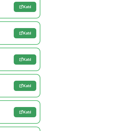
Katıl
Katıl
Katıl
Katıl
Katıl