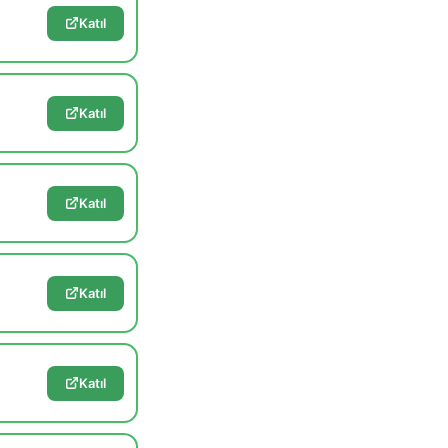
Katıl
Katıl
Katıl
Katıl
Katıl