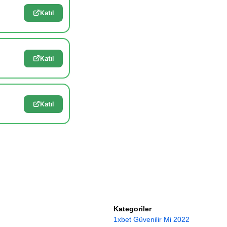
Katıl
Katıl
Katıl
Kategoriler
1xbet Güvenilir Mi 2022