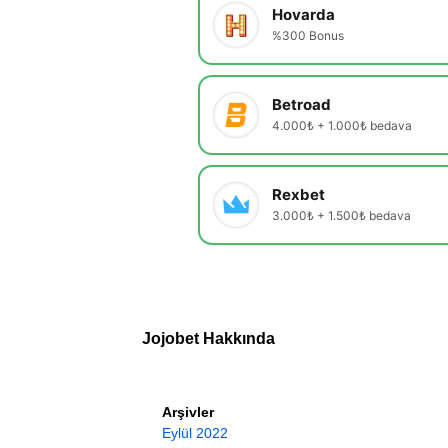
Hovarda
%300 Bonus
Betroad
4.000₺ + 1.000₺ bedava
Rexbet
3.000₺ + 1.500₺ bedava
Jojobet Hakkında
Arşivler
Eylül 2022