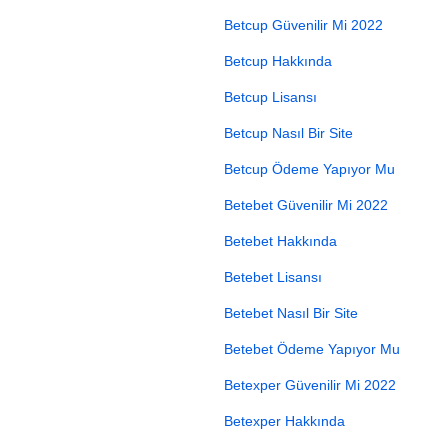
Betcup Güvenilir Mi 2022
Betcup Hakkında
Betcup Lisansı
Betcup Nasıl Bir Site
Betcup Ödeme Yapıyor Mu
Betebet Güvenilir Mi 2022
Betebet Hakkında
Betebet Lisansı
Betebet Nasıl Bir Site
Betebet Ödeme Yapıyor Mu
Betexper Güvenilir Mi 2022
Betexper Hakkında