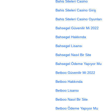
Bahis Siteleri Casino
Bahis Siteleri Casino Giriş
Bahis Siteleri Casino Oyunları
Bahsegel Güvenilir Mi 2022
Bahsegel Hakkında
Bahsegel Lisansı
Bahsegel Nasıl Bir Site
Bahsegel Ödeme Yapıyor Mu
Betboo Güvenilir Mi 2022
Betboo Hakkında
Betboo Lisansı
Betboo Nasıl Bir Site
Betboo Ödeme Yapıyor Mu