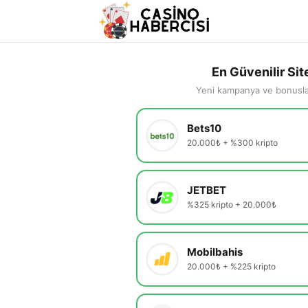
En Güvenilir Sit
Yeni kampanya ve bonuslar
Bets10
20.000₺ + %300 kripto
JETBET
%325 kripto + 20.000₺
Mobilbahis
20.000₺ + %225 kripto