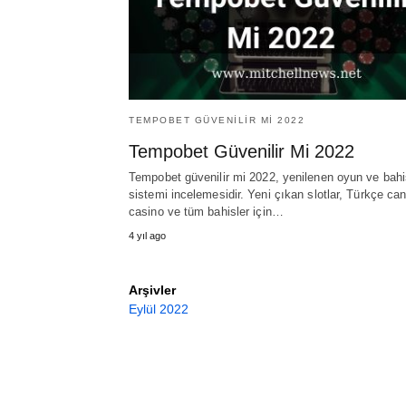
TEMPOBET GÜVENILIR MI 2022
Tempobet Güvenilir Mi 2022
Tempobet güvenilir mi 2022, yenilenen oyun ve bahi
sistemi incelemesidir. Yeni çıkan slotlar, Türkçe can
casino ve tüm bahisler için…
4 yıl ago
Arşivler
Eylül 2022