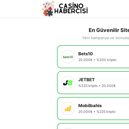
En Güvenilir Sit
Yeni kampanya ve bonuslar
Bets10
20.000₺ + %300 kripto
JETBET
%325 kripto + 20.000₺
Mobilbahis
20.000₺ + %225 kripto