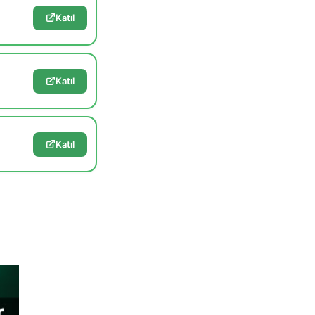
Katıl
Katıl
Katıl