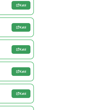
Katıl
Katıl
Katıl
Katıl
Katıl