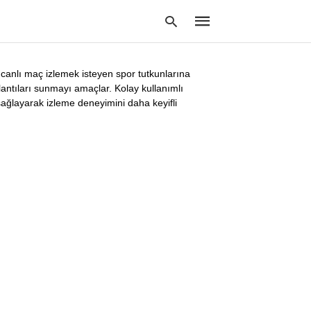
, canlı maç izlemek isteyen spor tutkunlarına
ğlantıları sunmayı amaçlar. Kolay kullanımlı
ağlayarak izleme deneyimini daha keyifli
Type
your
search
query
and
hit
enter: