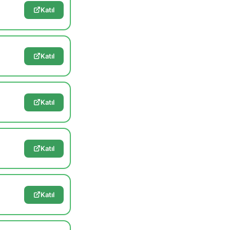
Katıl
Katıl
Katıl
Katıl
Katıl