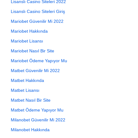
Lisanslı Casino Siteleri 2022
Lisanslı Casino Siteleri Giriş
Mariobet Güvenilir Mi 2022
Mariobet Hakkında
Mariobet Lisansı
Mariobet Nasıl Bir Site
Mariobet Ödeme Yapıyor Mu
Matbet Güvenilir Mi 2022
Matbet Hakkında
Matbet Lisansı
Matbet Nasıl Bir Site
Matbet Ödeme Yapıyor Mu
Milanobet Güvenilir Mi 2022
Milanobet Hakkında