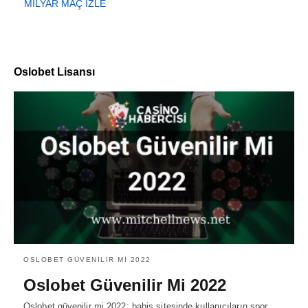
MİLYAR MAÇ İZLE
Oslobet Lisansı
OSLOBET GÜVENILIR MI 2022
Oslobet Güvenilir Mi 2022
Oslobet güvenilir mi 2022; bahis sitesinde kullanıcıların spor