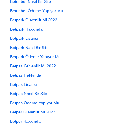
Betonbet Nasıl Bir Site
Betonbet Ödeme Yapıyor Mu
Betpark Güvenilir Mi 2022
Betpark Hakkında
Betpark Lisansı
Betpark Nasıl Bir Site
Betpark Ödeme Yapıyor Mu
Betpas Güvenilir Mi 2022
Betpas Hakkında
Betpas Lisansı
Betpas Nasıl Bir Site
Betpas Ödeme Yapıyor Mu
Betper Güvenilir Mi 2022
Betper Hakkında