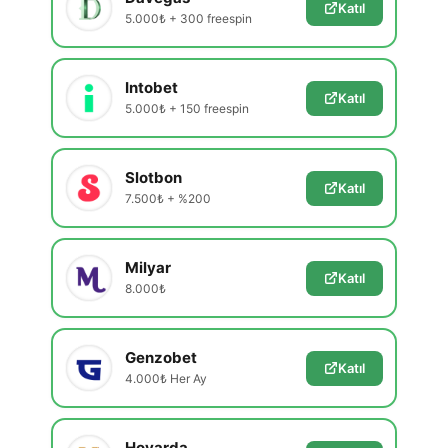
Katıl
5.000₺ + 300 freespin
Intobet
Katıl
5.000₺ + 150 freespin
Slotbon
Katıl
7.500₺ + %200
Milyar
Katıl
8.000₺
Genzobet
Katıl
4.000₺ Her Ay
Hovarda