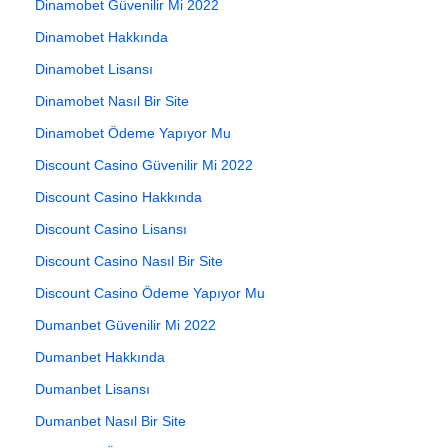
Dinamobet Güvenilir Mi 2022
Dinamobet Hakkında
Dinamobet Lisansı
Dinamobet Nasıl Bir Site
Dinamobet Ödeme Yapıyor Mu
Discount Casino Güvenilir Mi 2022
Discount Casino Hakkında
Discount Casino Lisansı
Discount Casino Nasıl Bir Site
Discount Casino Ödeme Yapıyor Mu
Dumanbet Güvenilir Mi 2022
Dumanbet Hakkında
Dumanbet Lisansı
Dumanbet Nasıl Bir Site