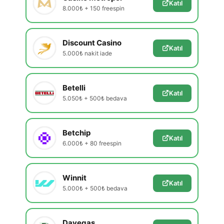
Katıl
8.000₺ + 150 freespin
Discount Casino
Katıl
5.000₺ nakit iade
Betelli
Katıl
5.050₺ + 500₺ bedava
Betchip
Katıl
6.000₺ + 80 freespin
Winnit
Katıl
5.000₺ + 500₺ bedava
Davegas