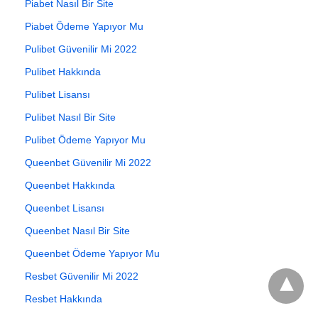
Piabet Nasıl Bir Site
Piabet Ödeme Yapıyor Mu
Pulibet Güvenilir Mi 2022
Pulibet Hakkında
Pulibet Lisansı
Pulibet Nasıl Bir Site
Pulibet Ödeme Yapıyor Mu
Queenbet Güvenilir Mi 2022
Queenbet Hakkında
Queenbet Lisansı
Queenbet Nasıl Bir Site
Queenbet Ödeme Yapıyor Mu
Resbet Güvenilir Mi 2022
Resbet Hakkında