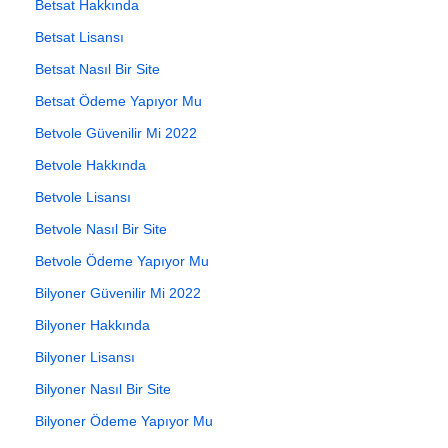
Betsat Hakkında
Betsat Lisansı
Betsat Nasıl Bir Site
Betsat Ödeme Yapıyor Mu
Betvole Güvenilir Mi 2022
Betvole Hakkında
Betvole Lisansı
Betvole Nasıl Bir Site
Betvole Ödeme Yapıyor Mu
Bilyoner Güvenilir Mi 2022
Bilyoner Hakkında
Bilyoner Lisansı
Bilyoner Nasıl Bir Site
Bilyoner Ödeme Yapıyor Mu