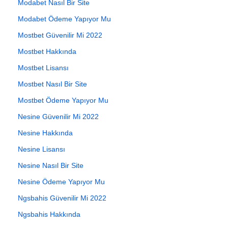
Modabet Nasıl Bir Site
Modabet Ödeme Yapıyor Mu
Mostbet Güvenilir Mi 2022
Mostbet Hakkında
Mostbet Lisansı
Mostbet Nasıl Bir Site
Mostbet Ödeme Yapıyor Mu
Nesine Güvenilir Mi 2022
Nesine Hakkında
Nesine Lisansı
Nesine Nasıl Bir Site
Nesine Ödeme Yapıyor Mu
Ngsbahis Güvenilir Mi 2022
Ngsbahis Hakkında