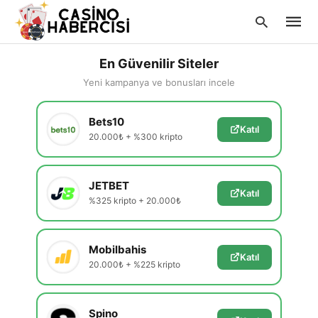
En Güvenilir Siteler
Yeni kampanya ve bonusları incele
Type
Bets10
your
Katıl
searc
20.000₺ + %300 kripto
query
and
hit
enter:
JETBET
Katıl
%325 kripto + 20.000₺
Mobilbahis
Katıl
20.000₺ + %225 kripto
Spino