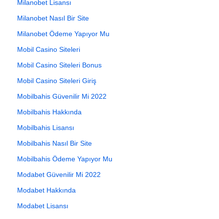
Milanobet Lisansı
Milanobet Nasıl Bir Site
Milanobet Ödeme Yapıyor Mu
Mobil Casino Siteleri
Mobil Casino Siteleri Bonus
Mobil Casino Siteleri Giriş
Mobilbahis Güvenilir Mi 2022
Mobilbahis Hakkında
Mobilbahis Lisansı
Mobilbahis Nasıl Bir Site
Mobilbahis Ödeme Yapıyor Mu
Modabet Güvenilir Mi 2022
Modabet Hakkında
Modabet Lisansı