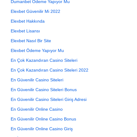
Dumanbet Ödeme Yapıyor Mu
Elexbet Güvenilir Mi 2022
Elexbet Hakkında
Elexbet Lisansı
Elexbet Nasıl Bir Site
Elexbet Ödeme Yapıyor Mu
En Çok Kazandıran Casino Siteleri
En Çok Kazandıran Casino Siteleri 2022
En Güvenilir Casino Siteleri
En Güvenilir Casino Siteleri Bonus
En Güvenilir Casino Siteleri Giriş Adresi
En Güvenilir Online Casino
En Güvenilir Online Casino Bonus
En Güvenilir Online Casino Giriş