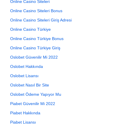
Online Casino Siteleri
Online Casino Siteleri Bonus
Online Casino Siteleri Giriş Adresi
Online Casino Türkiye
Online Casino Türkiye Bonus
Online Casino Türkiye Giriş
Oslobet Güvenilir Mi 2022
Oslobet Hakkında
Oslobet Lisansı
Oslobet Nasıl Bir Site
Oslobet Ödeme Yapıyor Mu
Piabet Güvenilir Mi 2022
Piabet Hakkında
Piabet Lisansı