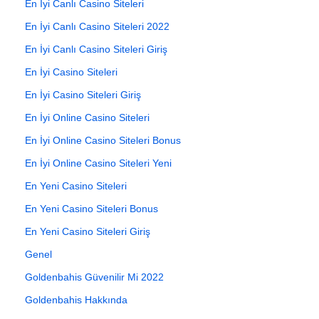
En İyi Canlı Casino Siteleri
En İyi Canlı Casino Siteleri 2022
En İyi Canlı Casino Siteleri Giriş
En İyi Casino Siteleri
En İyi Casino Siteleri Giriş
En İyi Online Casino Siteleri
En İyi Online Casino Siteleri Bonus
En İyi Online Casino Siteleri Yeni
En Yeni Casino Siteleri
En Yeni Casino Siteleri Bonus
En Yeni Casino Siteleri Giriş
Genel
Goldenbahis Güvenilir Mi 2022
Goldenbahis Hakkında