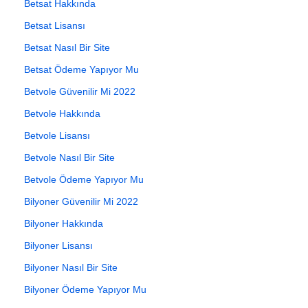
Betsat Hakkında
Betsat Lisansı
Betsat Nasıl Bir Site
Betsat Ödeme Yapıyor Mu
Betvole Güvenilir Mi 2022
Betvole Hakkında
Betvole Lisansı
Betvole Nasıl Bir Site
Betvole Ödeme Yapıyor Mu
Bilyoner Güvenilir Mi 2022
Bilyoner Hakkında
Bilyoner Lisansı
Bilyoner Nasıl Bir Site
Bilyoner Ödeme Yapıyor Mu