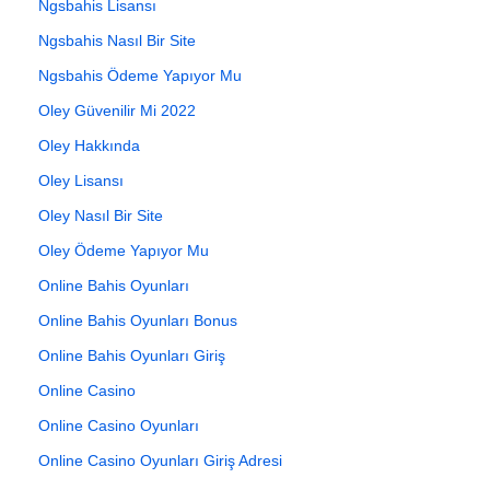
Ngsbahis Lisansı
Ngsbahis Nasıl Bir Site
Ngsbahis Ödeme Yapıyor Mu
Oley Güvenilir Mi 2022
Oley Hakkında
Oley Lisansı
Oley Nasıl Bir Site
Oley Ödeme Yapıyor Mu
Online Bahis Oyunları
Online Bahis Oyunları Bonus
Online Bahis Oyunları Giriş
Online Casino
Online Casino Oyunları
Online Casino Oyunları Giriş Adresi