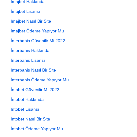
İmajbet Hakkında
İmajbet Lisansı
İmajbet Nasıl Bir Site
İmajbet Ödeme Yapıyor Mu
İnterbahis Güvenilir Mi 2022
İnterbahis Hakkında
İnterbahis Lisansı
İnterbahis Nasıl Bir Site
İnterbahis Ödeme Yapıyor Mu
İntobet Güvenilir Mi 2022
İntobet Hakkında
İntobet Lisansı
İntobet Nasıl Bir Site
İntobet Ödeme Yapıyor Mu