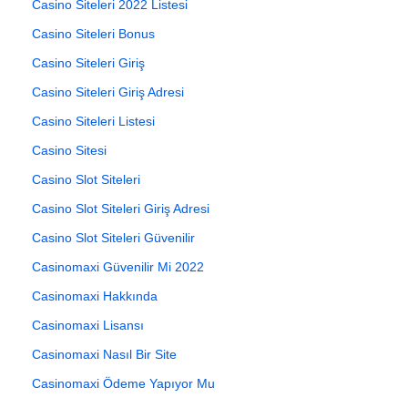
Casino Siteleri 2022 Listesi
Casino Siteleri Bonus
Casino Siteleri Giriş
Casino Siteleri Giriş Adresi
Casino Siteleri Listesi
Casino Sitesi
Casino Slot Siteleri
Casino Slot Siteleri Giriş Adresi
Casino Slot Siteleri Güvenilir
Casinomaxi Güvenilir Mi 2022
Casinomaxi Hakkında
Casinomaxi Lisansı
Casinomaxi Nasıl Bir Site
Casinomaxi Ödeme Yapıyor Mu