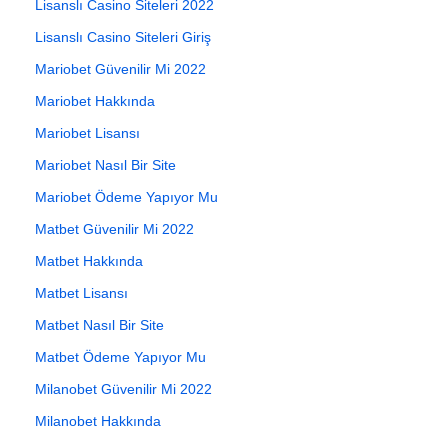
Lisanslı Casino Siteleri 2022
Lisanslı Casino Siteleri Giriş
Mariobet Güvenilir Mi 2022
Mariobet Hakkında
Mariobet Lisansı
Mariobet Nasıl Bir Site
Mariobet Ödeme Yapıyor Mu
Matbet Güvenilir Mi 2022
Matbet Hakkında
Matbet Lisansı
Matbet Nasıl Bir Site
Matbet Ödeme Yapıyor Mu
Milanobet Güvenilir Mi 2022
Milanobet Hakkında