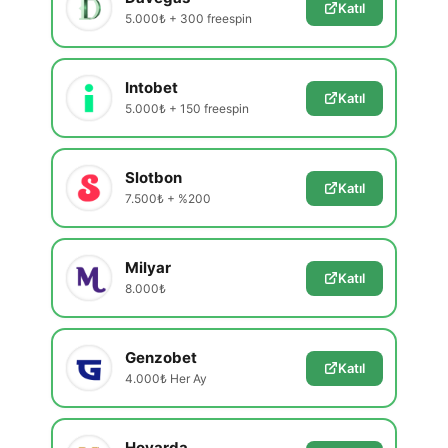
Katıl
5.000₺ + 300 freespin
Intobet
Katıl
5.000₺ + 150 freespin
Slotbon
Katıl
7.500₺ + %200
Milyar
Katıl
8.000₺
Genzobet
Katıl
4.000₺ Her Ay
Hovarda