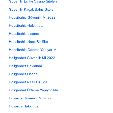
Güvenilir En İyi Casino Siteleri
Güvenilir Kaçak Bahis Siteleri
Hepsibahis Güvenilir Mi 2022
Hepsibahis Hakkında
Hepsibahis Lisansı
Hepsibahis Nasıl Bir Site
Hepsibahis Ödeme Yapıyor Mu
Holiganbet Güvenilir Mi 2022
Holiganbet Hakkında
Holiganbet Lisansı
Holiganbet Nasıl Bir Site
Holiganbet Ödeme Yapıyor Mu
Hovarda Güvenilir Mi 2022
Hovarda Hakkında