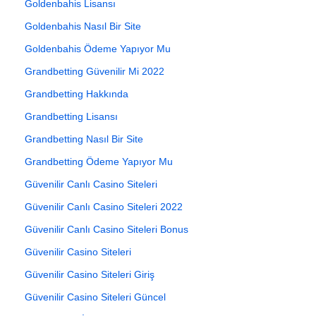
Goldenbahis Lisansı
Goldenbahis Nasıl Bir Site
Goldenbahis Ödeme Yapıyor Mu
Grandbetting Güvenilir Mi 2022
Grandbetting Hakkında
Grandbetting Lisansı
Grandbetting Nasıl Bir Site
Grandbetting Ödeme Yapıyor Mu
Güvenilir Canlı Casino Siteleri
Güvenilir Canlı Casino Siteleri 2022
Güvenilir Canlı Casino Siteleri Bonus
Güvenilir Casino Siteleri
Güvenilir Casino Siteleri Giriş
Güvenilir Casino Siteleri Güncel