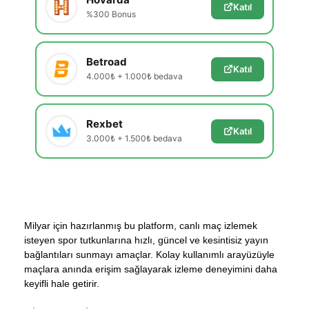
Katıl
%300 Bonus
Betroad
Katıl
4.000₺ + 1.000₺ bedava
Rexbet
Katıl
3.000₺ + 1.500₺ bedava
Milyar için hazırlanmış bu platform, canlı maç izlemek
isteyen spor tutkunlarına hızlı, güncel ve kesintisiz yayın
bağlantıları sunmayı amaçlar. Kolay kullanımlı arayüzüyle
maçlara anında erişim sağlayarak izleme deneyimini daha
keyifli hale getirir.