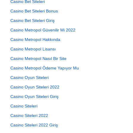
Casino Bet Siteleri
Casino Bet Siteleri Bonus
Casino Bet Siteleri Giriş
Casino Metropol Güvenilir Mi 2022
Casino Metropol Hakkında
Casino Metropol Lisansı
Casino Metropol Nasıl Bir Site
Casino Metropol Ödeme Yapıyor Mu
Casino Oyun Siteleri
Casino Oyun Siteleri 2022
Casino Oyun Siteleri Giriş
Casino Siteleri
Casino Siteleri 2022
Casino Siteleri 2022 Giriş