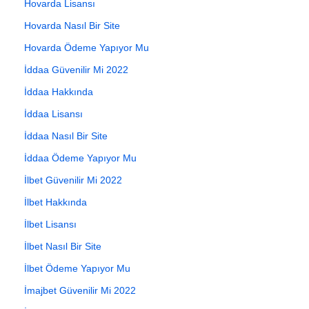
Hovarda Lisansı
Hovarda Nasıl Bir Site
Hovarda Ödeme Yapıyor Mu
İddaa Güvenilir Mi 2022
İddaa Hakkında
İddaa Lisansı
İddaa Nasıl Bir Site
İddaa Ödeme Yapıyor Mu
İlbet Güvenilir Mi 2022
İlbet Hakkında
İlbet Lisansı
İlbet Nasıl Bir Site
İlbet Ödeme Yapıyor Mu
İmajbet Güvenilir Mi 2022