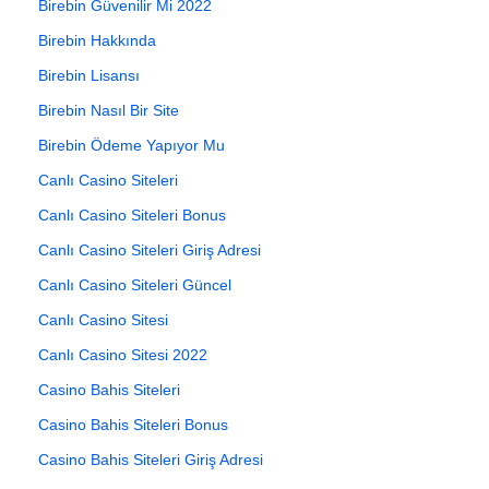
Birebin Güvenilir Mi 2022
Birebin Hakkında
Birebin Lisansı
Birebin Nasıl Bir Site
Birebin Ödeme Yapıyor Mu
Canlı Casino Siteleri
Canlı Casino Siteleri Bonus
Canlı Casino Siteleri Giriş Adresi
Canlı Casino Siteleri Güncel
Canlı Casino Sitesi
Canlı Casino Sitesi 2022
Casino Bahis Siteleri
Casino Bahis Siteleri Bonus
Casino Bahis Siteleri Giriş Adresi