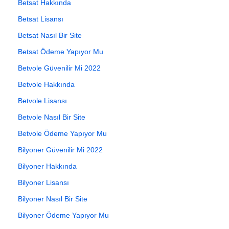
Betsat Hakkında
Betsat Lisansı
Betsat Nasıl Bir Site
Betsat Ödeme Yapıyor Mu
Betvole Güvenilir Mi 2022
Betvole Hakkında
Betvole Lisansı
Betvole Nasıl Bir Site
Betvole Ödeme Yapıyor Mu
Bilyoner Güvenilir Mi 2022
Bilyoner Hakkında
Bilyoner Lisansı
Bilyoner Nasıl Bir Site
Bilyoner Ödeme Yapıyor Mu