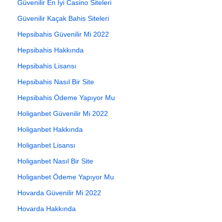
Güvenilir En İyi Casino Siteleri
Güvenilir Kaçak Bahis Siteleri
Hepsibahis Güvenilir Mi 2022
Hepsibahis Hakkında
Hepsibahis Lisansı
Hepsibahis Nasıl Bir Site
Hepsibahis Ödeme Yapıyor Mu
Holiganbet Güvenilir Mi 2022
Holiganbet Hakkında
Holiganbet Lisansı
Holiganbet Nasıl Bir Site
Holiganbet Ödeme Yapıyor Mu
Hovarda Güvenilir Mi 2022
Hovarda Hakkında