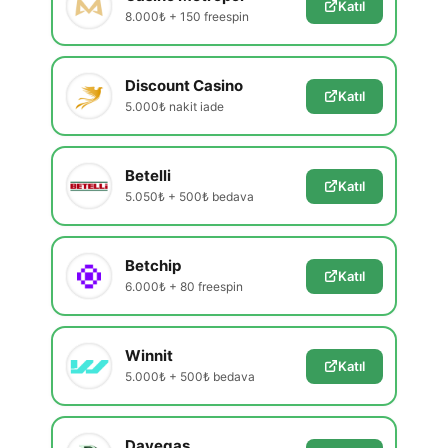
Katıl
8.000₺ + 150 freespin
Discount Casino
Katıl
5.000₺ nakit iade
Betelli
Katıl
5.050₺ + 500₺ bedava
Betchip
Katıl
6.000₺ + 80 freespin
Winnit
Katıl
5.000₺ + 500₺ bedava
Davegas