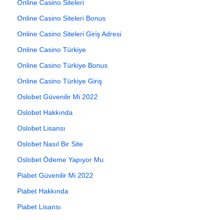
Online Casino Siteleri
Online Casino Siteleri Bonus
Online Casino Siteleri Giriş Adresi
Online Casino Türkiye
Online Casino Türkiye Bonus
Online Casino Türkiye Giriş
Oslobet Güvenilir Mi 2022
Oslobet Hakkında
Oslobet Lisansı
Oslobet Nasıl Bir Site
Oslobet Ödeme Yapıyor Mu
Piabet Güvenilir Mi 2022
Piabet Hakkında
Piabet Lisansı