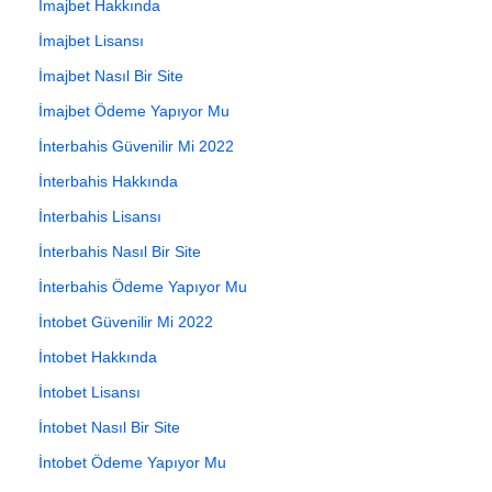
İmajbet Hakkında
İmajbet Lisansı
İmajbet Nasıl Bir Site
İmajbet Ödeme Yapıyor Mu
İnterbahis Güvenilir Mi 2022
İnterbahis Hakkında
İnterbahis Lisansı
İnterbahis Nasıl Bir Site
İnterbahis Ödeme Yapıyor Mu
İntobet Güvenilir Mi 2022
İntobet Hakkında
İntobet Lisansı
İntobet Nasıl Bir Site
İntobet Ödeme Yapıyor Mu