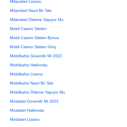
Milanobet Lisansı
Milanobet Nasıl Bir Site
Milanobet Ödeme Yapıyor Mu
Mobil Casino Siteleri
Mobil Casino Siteleri Bonus
Mobil Casino Siteleri Giriş
Mobilbahis Güvenilir Mi 2022
Mobilbahis Hakkında
Mobilbahis Lisansı
Mobilbahis Nasıl Bir Site
Mobilbahis Ödeme Yapıyor Mu
Modabet Güvenilir Mi 2022
Modabet Hakkında
Modabet Lisansı