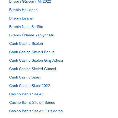
Birebin Güvenilir Mi 2022
Birebin Hakkında
Birebin Lisansı
Birebin Nasıl Bir Site
Birebin Ödeme Yapıyor Mu
Canlı Casino Siteleri
Canlı Casino Siteleri Bonus
Canlı Casino Siteleri Giriş Adresi
Canlı Casino Siteleri Güncel
Canlı Casino Sitesi
Canlı Casino Sitesi 2022
Casino Bahis Siteleri
Casino Bahis Siteleri Bonus
Casino Bahis Siteleri Giriş Adresi