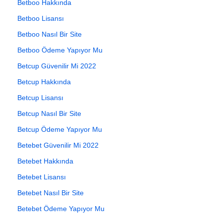
Betboo Hakkında
Betboo Lisansı
Betboo Nasıl Bir Site
Betboo Ödeme Yapıyor Mu
Betcup Güvenilir Mi 2022
Betcup Hakkında
Betcup Lisansı
Betcup Nasıl Bir Site
Betcup Ödeme Yapıyor Mu
Betebet Güvenilir Mi 2022
Betebet Hakkında
Betebet Lisansı
Betebet Nasıl Bir Site
Betebet Ödeme Yapıyor Mu