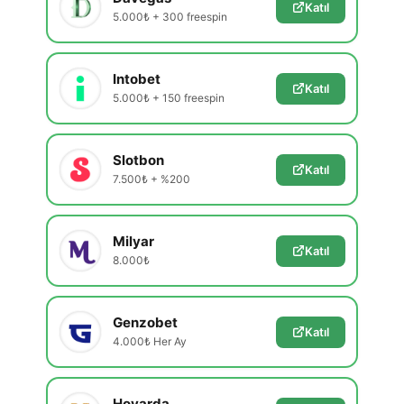
Katıl
5.000₺ + 300 freespin
Intobet
Katıl
5.000₺ + 150 freespin
Slotbon
Katıl
7.500₺ + %200
Milyar
Katıl
8.000₺
Genzobet
Katıl
4.000₺ Her Ay
Hovarda