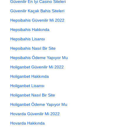
Güvenilir En İyi Casino Siteleri
Güvenilir Kaçak Bahis Siteleri
Hepsibahis Güvenilir Mi 2022
Hepsibahis Hakkında
Hepsibahis Lisansı
Hepsibahis Nasıl Bir Site
Hepsibahis Ödeme Yapıyor Mu
Holiganbet Güvenilir Mi 2022
Holiganbet Hakkında
Holiganbet Lisansı
Holiganbet Nasıl Bir Site
Holiganbet Ödeme Yapıyor Mu
Hovarda Güvenilir Mi 2022
Hovarda Hakkında