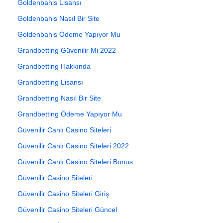
Goldenbahis Lisansı
Goldenbahis Nasıl Bir Site
Goldenbahis Ödeme Yapıyor Mu
Grandbetting Güvenilir Mi 2022
Grandbetting Hakkında
Grandbetting Lisansı
Grandbetting Nasıl Bir Site
Grandbetting Ödeme Yapıyor Mu
Güvenilir Canlı Casino Siteleri
Güvenilir Canlı Casino Siteleri 2022
Güvenilir Canlı Casino Siteleri Bonus
Güvenilir Casino Siteleri
Güvenilir Casino Siteleri Giriş
Güvenilir Casino Siteleri Güncel