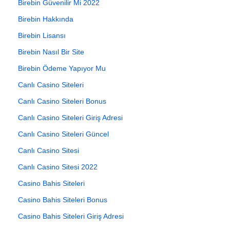
Birebin Güvenilir Mi 2022
Birebin Hakkında
Birebin Lisansı
Birebin Nasıl Bir Site
Birebin Ödeme Yapıyor Mu
Canlı Casino Siteleri
Canlı Casino Siteleri Bonus
Canlı Casino Siteleri Giriş Adresi
Canlı Casino Siteleri Güncel
Canlı Casino Sitesi
Canlı Casino Sitesi 2022
Casino Bahis Siteleri
Casino Bahis Siteleri Bonus
Casino Bahis Siteleri Giriş Adresi