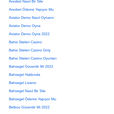
Aresbet Nasıl Bir Site
Aresbet Ödeme Yapıyor Mu
Aviator Demo Nasıl Oynanır
Aviator Demo Oyna
Aviator Demo Oyna 2022
Bahis Siteleri Casino
Bahis Siteleri Casino Giriş
Bahis Siteleri Casino Oyunları
Bahsegel Güvenilir Mi 2022
Bahsegel Hakkında
Bahsegel Lisansı
Bahsegel Nasıl Bir Site
Bahsegel Ödeme Yapıyor Mu
Betboo Güvenilir Mi 2022