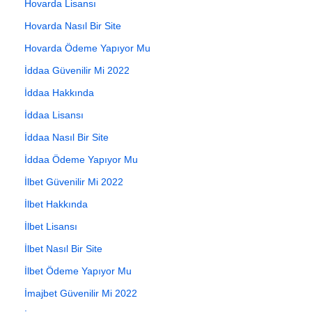
Hovarda Lisansı
Hovarda Nasıl Bir Site
Hovarda Ödeme Yapıyor Mu
İddaa Güvenilir Mi 2022
İddaa Hakkında
İddaa Lisansı
İddaa Nasıl Bir Site
İddaa Ödeme Yapıyor Mu
İlbet Güvenilir Mi 2022
İlbet Hakkında
İlbet Lisansı
İlbet Nasıl Bir Site
İlbet Ödeme Yapıyor Mu
İmajbet Güvenilir Mi 2022