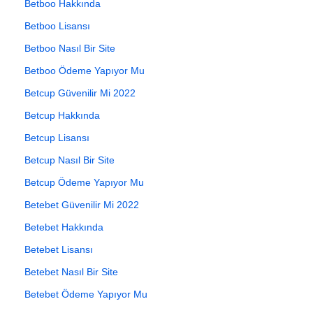
Betboo Hakkında
Betboo Lisansı
Betboo Nasıl Bir Site
Betboo Ödeme Yapıyor Mu
Betcup Güvenilir Mi 2022
Betcup Hakkında
Betcup Lisansı
Betcup Nasıl Bir Site
Betcup Ödeme Yapıyor Mu
Betebet Güvenilir Mi 2022
Betebet Hakkında
Betebet Lisansı
Betebet Nasıl Bir Site
Betebet Ödeme Yapıyor Mu