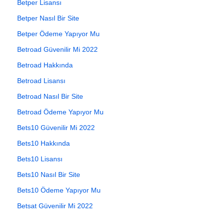
Betper Lisansı
Betper Nasıl Bir Site
Betper Ödeme Yapıyor Mu
Betroad Güvenilir Mi 2022
Betroad Hakkında
Betroad Lisansı
Betroad Nasıl Bir Site
Betroad Ödeme Yapıyor Mu
Bets10 Güvenilir Mi 2022
Bets10 Hakkında
Bets10 Lisansı
Bets10 Nasıl Bir Site
Bets10 Ödeme Yapıyor Mu
Betsat Güvenilir Mi 2022