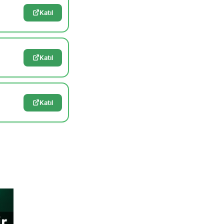
Katıl
Katıl
Katıl