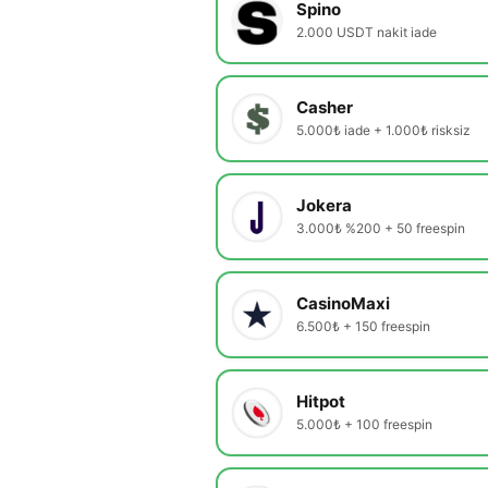
Spino
2.000 USDT nakit iade
Casher
5.000₺ iade + 1.000₺ risksiz
Jokera
3.000₺ %200 + 50 freespin
CasinoMaxi
6.500₺ + 150 freespin
Hitpot
5.000₺ + 100 freespin