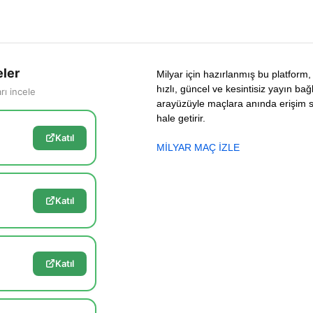
eler
Milyar için hazırlanmış bu platform
hızlı, güncel ve kesintisiz yayın ba
ı incele
arayüzüyle maçlara anında erişim s
hale getirir.
Katıl
MİLYAR MAÇ İZLE
Katıl
Katıl