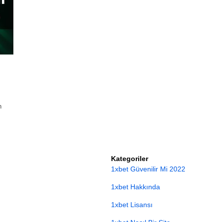
ı
n
Kategoriler
1xbet Güvenilir Mi 2022
1xbet Hakkında
1xbet Lisansı