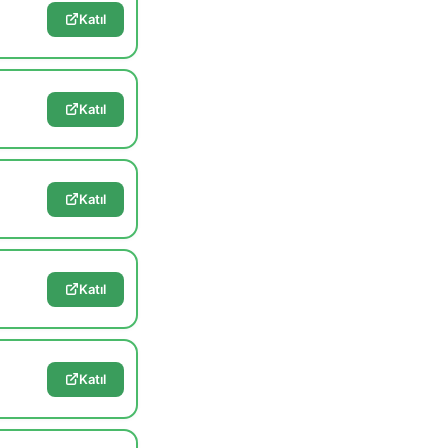
Katıl
Katıl
Katıl
Katıl
Katıl