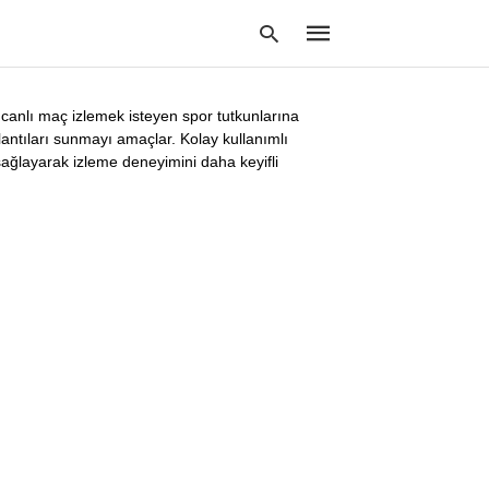
, canlı maç izlemek isteyen spor tutkunlarına
ğlantıları sunmayı amaçlar. Kolay kullanımlı
ağlayarak izleme deneyimini daha keyifli
Type
your
search
query
and
hit
enter: