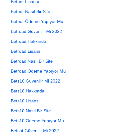
Betper Lisansı
Betper Nasıl Bir Site
Betper Ödeme Yapıyor Mu
Betroad Güvenilir Mi 2022
Betroad Hakkında
Betroad Lisansı
Betroad Nasıl Bir Site
Betroad Ödeme Yapıyor Mu
Bets10 Güvenilir Mi 2022
Bets10 Hakkında
Bets10 Lisansı
Bets10 Nasıl Bir Site
Bets10 Ödeme Yapıyor Mu
Betsat Güvenilir Mi 2022