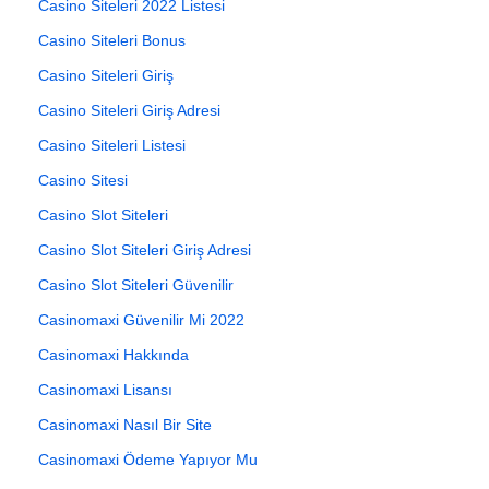
Casino Siteleri 2022 Listesi
Casino Siteleri Bonus
Casino Siteleri Giriş
Casino Siteleri Giriş Adresi
Casino Siteleri Listesi
Casino Sitesi
Casino Slot Siteleri
Casino Slot Siteleri Giriş Adresi
Casino Slot Siteleri Güvenilir
Casinomaxi Güvenilir Mi 2022
Casinomaxi Hakkında
Casinomaxi Lisansı
Casinomaxi Nasıl Bir Site
Casinomaxi Ödeme Yapıyor Mu