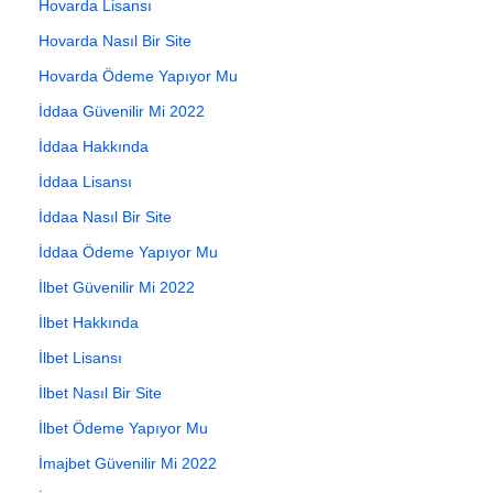
Hovarda Lisansı
Hovarda Nasıl Bir Site
Hovarda Ödeme Yapıyor Mu
İddaa Güvenilir Mi 2022
İddaa Hakkında
İddaa Lisansı
İddaa Nasıl Bir Site
İddaa Ödeme Yapıyor Mu
İlbet Güvenilir Mi 2022
İlbet Hakkında
İlbet Lisansı
İlbet Nasıl Bir Site
İlbet Ödeme Yapıyor Mu
İmajbet Güvenilir Mi 2022