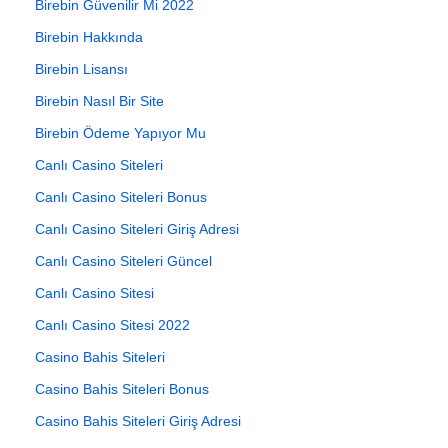
Birebin Güvenilir Mi 2022
Birebin Hakkında
Birebin Lisansı
Birebin Nasıl Bir Site
Birebin Ödeme Yapıyor Mu
Canlı Casino Siteleri
Canlı Casino Siteleri Bonus
Canlı Casino Siteleri Giriş Adresi
Canlı Casino Siteleri Güncel
Canlı Casino Sitesi
Canlı Casino Sitesi 2022
Casino Bahis Siteleri
Casino Bahis Siteleri Bonus
Casino Bahis Siteleri Giriş Adresi