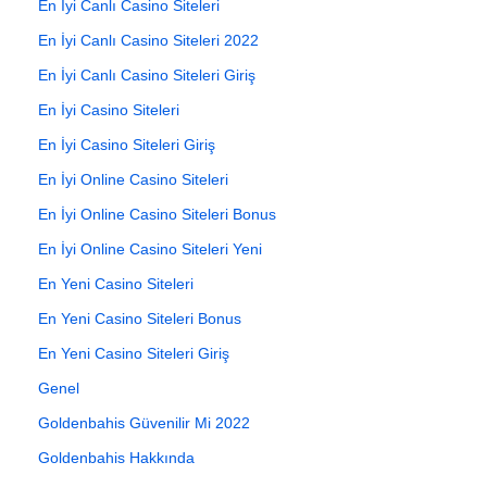
En İyi Canlı Casino Siteleri
En İyi Canlı Casino Siteleri 2022
En İyi Canlı Casino Siteleri Giriş
En İyi Casino Siteleri
En İyi Casino Siteleri Giriş
En İyi Online Casino Siteleri
En İyi Online Casino Siteleri Bonus
En İyi Online Casino Siteleri Yeni
En Yeni Casino Siteleri
En Yeni Casino Siteleri Bonus
En Yeni Casino Siteleri Giriş
Genel
Goldenbahis Güvenilir Mi 2022
Goldenbahis Hakkında