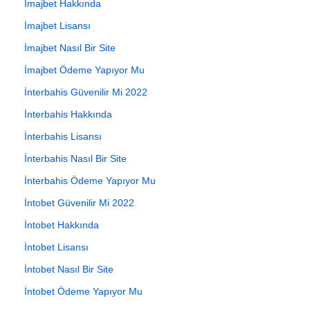
İmajbet Hakkında
İmajbet Lisansı
İmajbet Nasıl Bir Site
İmajbet Ödeme Yapıyor Mu
İnterbahis Güvenilir Mi 2022
İnterbahis Hakkında
İnterbahis Lisansı
İnterbahis Nasıl Bir Site
İnterbahis Ödeme Yapıyor Mu
İntobet Güvenilir Mi 2022
İntobet Hakkında
İntobet Lisansı
İntobet Nasıl Bir Site
İntobet Ödeme Yapıyor Mu