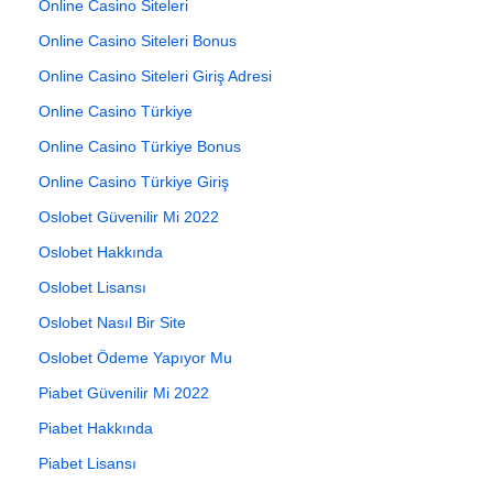
Online Casino Siteleri
Online Casino Siteleri Bonus
Online Casino Siteleri Giriş Adresi
Online Casino Türkiye
Online Casino Türkiye Bonus
Online Casino Türkiye Giriş
Oslobet Güvenilir Mi 2022
Oslobet Hakkında
Oslobet Lisansı
Oslobet Nasıl Bir Site
Oslobet Ödeme Yapıyor Mu
Piabet Güvenilir Mi 2022
Piabet Hakkında
Piabet Lisansı