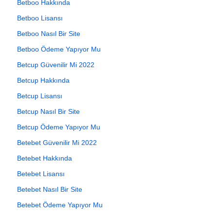
Betboo Hakkında
Betboo Lisansı
Betboo Nasıl Bir Site
Betboo Ödeme Yapıyor Mu
Betcup Güvenilir Mi 2022
Betcup Hakkında
Betcup Lisansı
Betcup Nasıl Bir Site
Betcup Ödeme Yapıyor Mu
Betebet Güvenilir Mi 2022
Betebet Hakkında
Betebet Lisansı
Betebet Nasıl Bir Site
Betebet Ödeme Yapıyor Mu