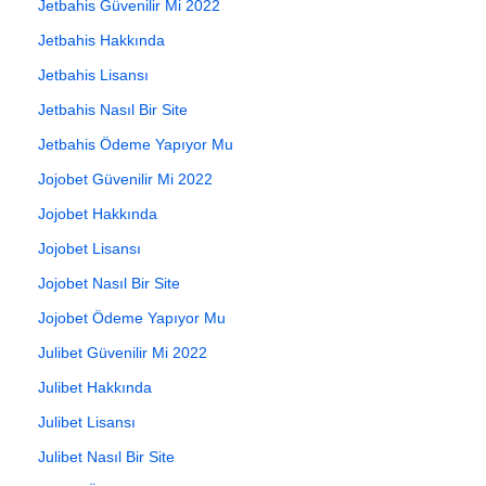
Jetbahis Güvenilir Mi 2022
Jetbahis Hakkında
Jetbahis Lisansı
Jetbahis Nasıl Bir Site
Jetbahis Ödeme Yapıyor Mu
Jojobet Güvenilir Mi 2022
Jojobet Hakkında
Jojobet Lisansı
Jojobet Nasıl Bir Site
Jojobet Ödeme Yapıyor Mu
Julibet Güvenilir Mi 2022
Julibet Hakkında
Julibet Lisansı
Julibet Nasıl Bir Site