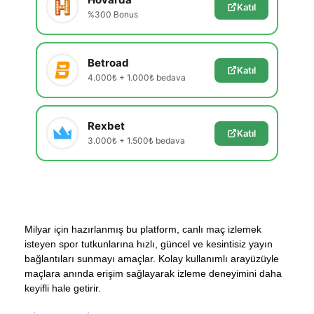
Katıl
%300 Bonus
Betroad
Katıl
4.000₺ + 1.000₺ bedava
Rexbet
Katıl
3.000₺ + 1.500₺ bedava
Milyar için hazırlanmış bu platform, canlı maç izlemek
isteyen spor tutkunlarına hızlı, güncel ve kesintisiz yayın
bağlantıları sunmayı amaçlar. Kolay kullanımlı arayüzüyle
maçlara anında erişim sağlayarak izleme deneyimini daha
keyifli hale getirir.