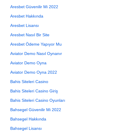
Aresbet Güvenilir Mi 2022
Aresbet Hakkında
Aresbet Lisansı
Aresbet Nasıl Bir Site
Aresbet Ödeme Yapıyor Mu
Aviator Demo Nasıl Oynanır
Aviator Demo Oyna
Aviator Demo Oyna 2022
Bahis Siteleri Casino
Bahis Siteleri Casino Giriş
Bahis Siteleri Casino Oyunları
Bahsegel Güvenilir Mi 2022
Bahsegel Hakkında
Bahsegel Lisansı