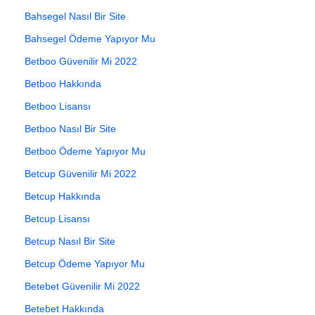
Bahsegel Nasıl Bir Site
Bahsegel Ödeme Yapıyor Mu
Betboo Güvenilir Mi 2022
Betboo Hakkında
Betboo Lisansı
Betboo Nasıl Bir Site
Betboo Ödeme Yapıyor Mu
Betcup Güvenilir Mi 2022
Betcup Hakkında
Betcup Lisansı
Betcup Nasıl Bir Site
Betcup Ödeme Yapıyor Mu
Betebet Güvenilir Mi 2022
Betebet Hakkında