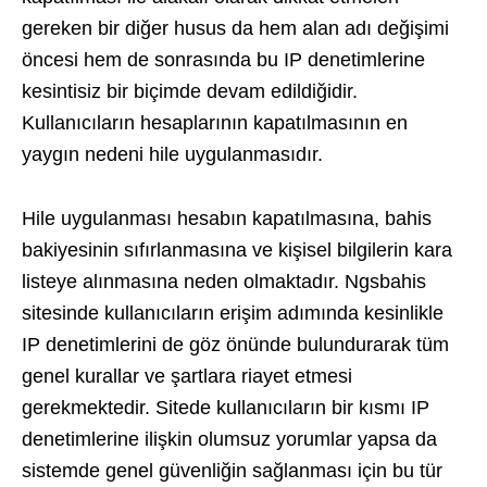
gereken bir diğer husus da hem alan adı değişimi
öncesi hem de sonrasında bu IP denetimlerine
kesintisiz bir biçimde devam edildiğidir.
Kullanıcıların hesaplarının kapatılmasının en
yaygın nedeni hile uygulanmasıdır.
Hile uygulanması hesabın kapatılmasına, bahis
bakiyesinin sıfırlanmasına ve kişisel bilgilerin kara
listeye alınmasına neden olmaktadır. Ngsbahis
sitesinde kullanıcıların erişim adımında kesinlikle
IP denetimlerini de göz önünde bulundurarak tüm
genel kurallar ve şartlara riayet etmesi
gerekmektedir. Sitede kullanıcıların bir kısmı IP
denetimlerine ilişkin olumsuz yorumlar yapsa da
sistemde genel güvenliğin sağlanması için bu tür