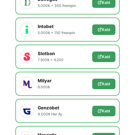
Katıl
5.000₺ + 300 freespin
Intobet
Katıl
5.000₺ + 150 freespin
Slotbon
Katıl
7.500₺ + %200
Milyar
Katıl
8.000₺
Genzobet
Katıl
4.000₺ Her Ay
Hovarda