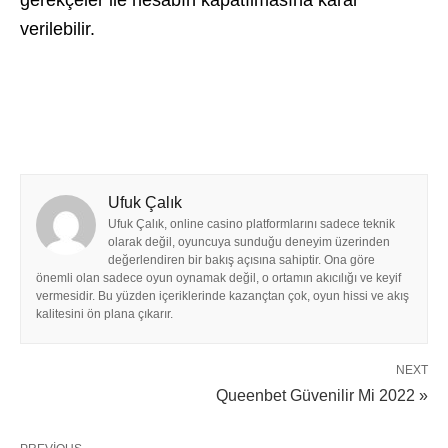
verilebilir.
Ufuk Çalık
Ufuk Çalık, online casino platformlarını sadece teknik
olarak değil, oyuncuya sunduğu deneyim üzerinden
değerlendiren bir bakış açısına sahiptir. Ona göre
önemli olan sadece oyun oynamak değil, o ortamın akıcılığı ve keyif
vermesidir. Bu yüzden içeriklerinde kazançtan çok, oyun hissi ve akış
kalitesini ön plana çıkarır.
NEXT
Queenbet Güvenilir Mi 2022 »