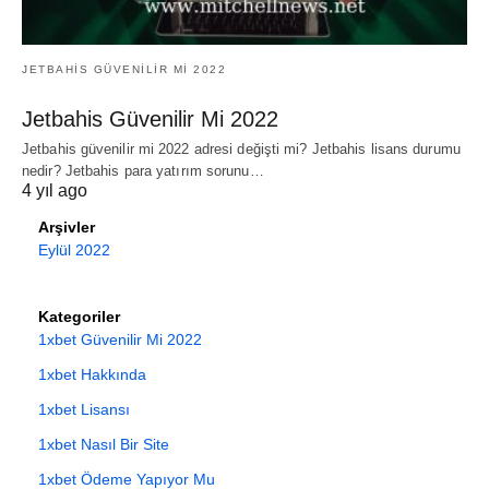
JETBAHIS GÜVENILIR MI 2022
Jetbahis Güvenilir Mi 2022
Jetbahis güvenilir mi 2022 adresi değişti mi? Jetbahis lisans durumu
nedir? Jetbahis para yatırım sorunu…
4 yıl ago
Arşivler
Eylül 2022
Kategoriler
1xbet Güvenilir Mi 2022
1xbet Hakkında
1xbet Lisansı
1xbet Nasıl Bir Site
1xbet Ödeme Yapıyor Mu