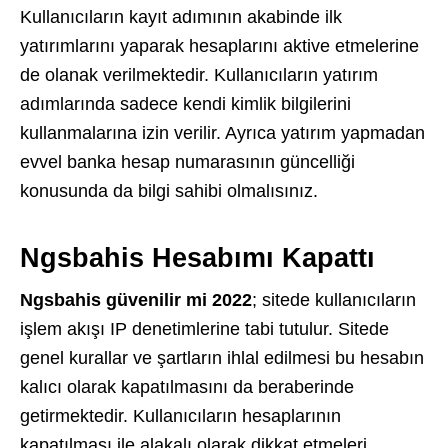
Kullanıcıların kayıt adımının akabinde ilk
yatırımlarını yaparak hesaplarını aktive etmelerine
de olanak verilmektedir. Kullanıcıların yatırım
adımlarında sadece kendi kimlik bilgilerini
kullanmalarına izin verilir. Ayrıca yatırım yapmadan
evvel banka hesap numarasının güncelliği
konusunda da bilgi sahibi olmalısınız.
Ngsbahis Hesabımı Kapattı
Ngsbahis güvenilir mi 2022
; sitede kullanıcıların
işlem akışı IP denetimlerine tabi tutulur. Sitede
genel kurallar ve şartların ihlal edilmesi bu hesabın
kalıcı olarak kapatılmasını da beraberinde
getirmektedir. Kullanıcıların hesaplarının
kapatılması ile alakalı olarak dikkat etmeleri