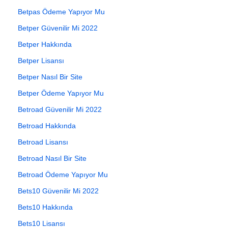
Betpas Ödeme Yapıyor Mu
Betper Güvenilir Mi 2022
Betper Hakkında
Betper Lisansı
Betper Nasıl Bir Site
Betper Ödeme Yapıyor Mu
Betroad Güvenilir Mi 2022
Betroad Hakkında
Betroad Lisansı
Betroad Nasıl Bir Site
Betroad Ödeme Yapıyor Mu
Bets10 Güvenilir Mi 2022
Bets10 Hakkında
Bets10 Lisansı