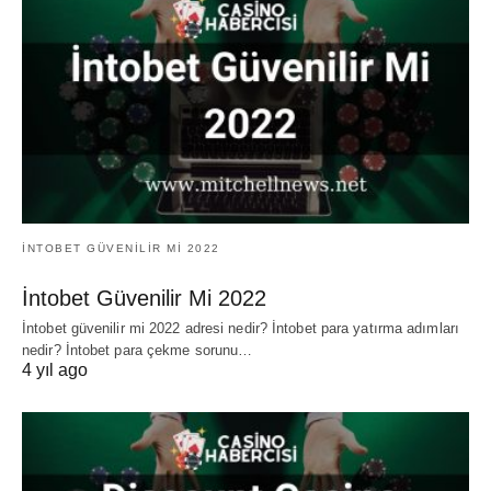
İNTOBET GÜVENILIR MI 2022
İntobet Güvenilir Mi 2022
İntobet güvenilir mi 2022 adresi nedir? İntobet para yatırma adımları
nedir? İntobet para çekme sorunu…
4 yıl ago