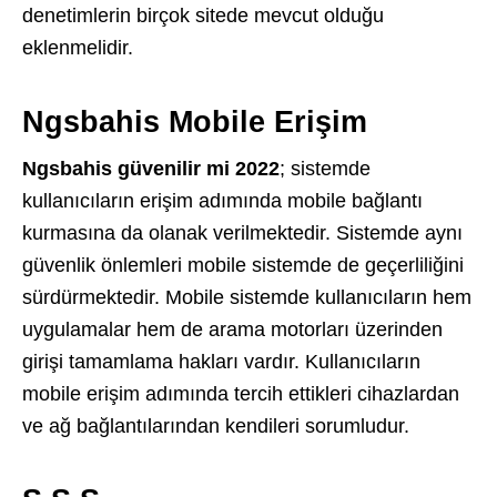
denetimlerin birçok sitede mevcut olduğu
eklenmelidir.
Ngsbahis Mobile Erişim
Ngsbahis güvenilir mi 2022
; sistemde
kullanıcıların erişim adımında mobile bağlantı
kurmasına da olanak verilmektedir. Sistemde aynı
güvenlik önlemleri mobile sistemde de geçerliliğini
sürdürmektedir. Mobile sistemde kullanıcıların hem
uygulamalar hem de arama motorları üzerinden
girişi tamamlama hakları vardır. Kullanıcıların
mobile erişim adımında tercih ettikleri cihazlardan
ve ağ bağlantılarından kendileri sorumludur.