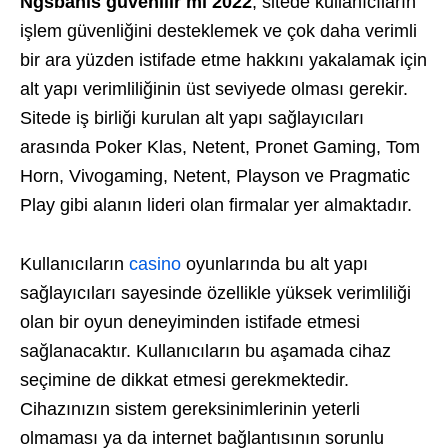
Ngsbahis güvenilir mi 2022
; sitede kullanıcıların
işlem güvenliğini desteklemek ve çok daha verimli
bir ara yüzden istifade etme hakkını yakalamak için
alt yapı verimliliğinin üst seviyede olması gerekir.
Sitede iş birliği kurulan alt yapı sağlayıcıları
arasında Poker Klas, Netent, Pronet Gaming, Tom
Horn, Vivogaming, Netent, Playson ve Pragmatic
Play gibi alanın lideri olan firmalar yer almaktadır.
Kullanıcıların
casino
oyunlarında bu alt yapı
sağlayıcıları sayesinde özellikle yüksek verimliliği
olan bir oyun deneyiminden istifade etmesi
sağlanacaktır. Kullanıcıların bu aşamada cihaz
seçimine de dikkat etmesi gerekmektedir.
Cihazınızın sistem gereksinimlerinin yeterli
olmaması ya da internet bağlantısının sorunlu